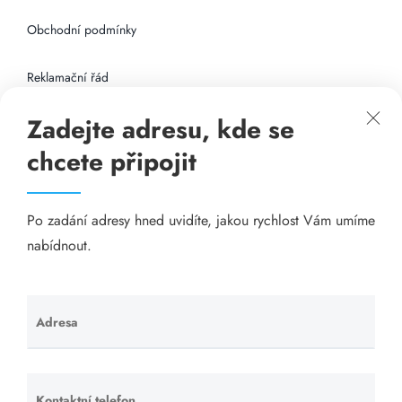
Obchodní podmínky
Reklamační řád
Zadejte adresu, kde se
Připojení k internetu
chcete připojit
Odkazy
Po zadání adresy hned uvidíte, jakou rychlost Vám umíme
Katalog A-seznam.cz
nabídnout.
Matrace - Purtex.sk
Visací zámky - TOKOZ
Adresa
Ponechte
toto pole
Poskytnutí sídla společnosti - YOURFIRM.CZ
prázdné.
Kontaktní telefon