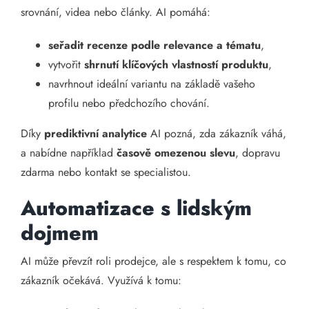
srovnání, videa nebo články. AI pomáhá:
seřadit recenze podle relevance a tématu
,
vytvořit
shrnutí klíčových vlastností produktu
,
navrhnout ideální variantu na základě vašeho
profilu nebo předchozího chování.
Díky
prediktivní analytice
AI pozná, zda zákazník váhá,
a nabídne například
časově omezenou slevu
, dopravu
zdarma nebo kontakt se specialistou.
Automatizace s lidským
dojmem
AI může převzít roli prodejce, ale s respektem k tomu, co
zákazník očekává. Využívá k tomu: