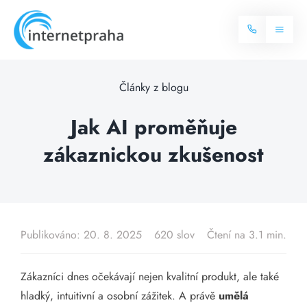
Skip
to
Toggl
content
Naviga
Domů
Články z blogu
Internet
Jak AI proměňuje
zákaznickou zkušenost
Balíčky internetu
Televize
Více o internetu
Dostupnost
Často hledané dotazy
Publikováno: 20. 8. 2025
620 slov
Čtení na 3.1 min.
Blog
Zákazníci dnes očekávají nejen kvalitní produkt, ale také
Kontakt
hladký, intuitivní a osobní zážitek. A právě
umělá