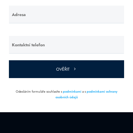
Adresa
Ponechte
toto pole
prázdné.
Kontaktní telefon
Ponechte
toto pole
prázdné.
OVĚŘIT
Odesláním formuláře souhlasíte s
podmínkami
a s
podmínkami ochrany
osobních údajů