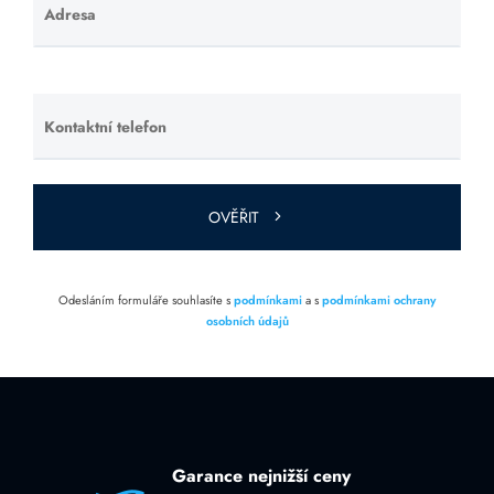
Adresa
Ponechte
toto pole
prázdné.
Kontaktní telefon
Ponechte
toto pole
prázdné.
OVĚŘIT
Odesláním formuláře souhlasíte s
podmínkami
a s
podmínkami ochrany
osobních údajů
Garance nejnižší ceny