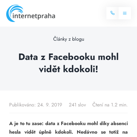
Skip
to
Toggl
content
Naviga
Domů
Články z blogu
Internet
Data z Facebooku mohl
vidět kdokoli!
Balíčky internetu
Televize
Více o internetu
Dostupnost
Často hledané dotazy
Publikováno: 24. 9. 2019
241 slov
Čtení na 1.2 min.
Blog
A je to tu zase: data z Facebooku mohl díky absenci
Kontakt
hesla vidět úplně kdokoli. Nedávno se totiž na