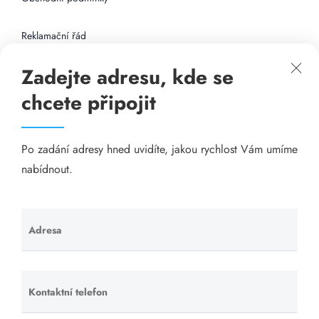
Reklamační řád
Zadejte adresu, kde se
Připojení k internetu
chcete připojit
Odkazy
Po zadání adresy hned uvidíte, jakou rychlost Vám umíme
Katalog A-seznam.cz
nabídnout.
Matrace - Purtex.sk
Visací zámky - TOKOZ
Adresa
Ponechte
toto pole
Poskytnutí sídla společnosti - YOURFIRM.CZ
prázdné.
Kontaktní telefon
Ponechte
Našim cílem je spokojený zákazník, který má stabilní
toto pole