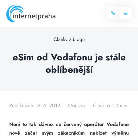
Skip
to
Toggl
content
Naviga
Domů
Články z blogu
Internet
eSim od Vodafonu je stále
oblíbenější
Balíčky internetu
Televize
Více o internetu
Dostupnost
Často hledané dotazy
Publikováno: 2. 5. 2019
254 slov
Čtení na 1.3 min.
Blog
Není to tak dávno, co červený operátor Vodafone
Kontakt
nově začal svým zákazníkům nabízet výměnu