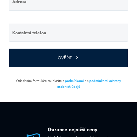
Adresa
Ponechte
toto pole
prázdné.
Kontaktní telefon
Ponechte
toto pole
prázdné.
OVĚŘIT
Odesláním formuláře souhlasíte s
podmínkami
a s
podmínkami ochrany
osobních údajů
Garance nejnižší ceny