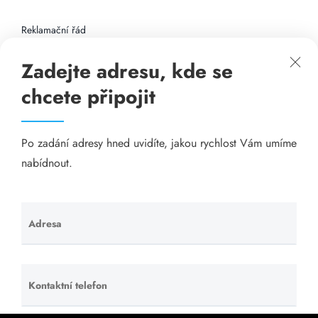
Reklamační řád
Zadejte adresu, kde se
Připojení k internetu
chcete připojit
Odkazy
Po zadání adresy hned uvidíte, jakou rychlost Vám umíme
Katalog A-seznam.cz
nabídnout.
Matrace - Purtex.sk
Visací zámky - TOKOZ
Adresa
Ponechte
toto pole
Poskytnutí sídla společnosti - YOURFIRM.CZ
prázdné.
Kontaktní telefon
Ponechte
Našim cílem je spokojený zákazník, který má stabilní
toto pole
levný a rychlý internet, na který se může spolehnout.