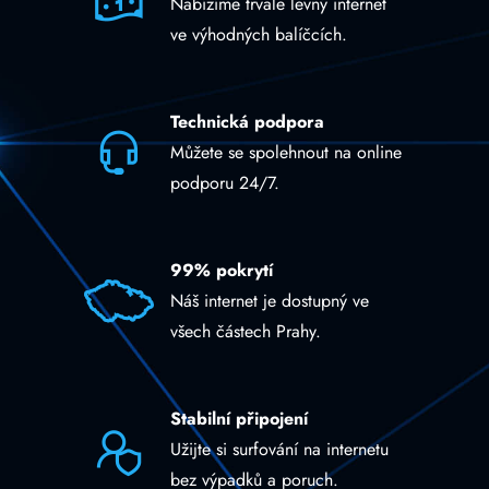
Nabízíme trvale levný internet
ve výhodných balíčcích.
Technická podpora
Můžete se spolehnout na online
podporu 24/7.
99% pokrytí
Náš internet je dostupný ve
všech částech Prahy.
Stabilní připojení
Užijte si surfování na internetu
bez výpadků a poruch.