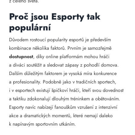
z celého světa.
Proč jsou Esporty tak
populární
Důvodem rostoucí popularity esportů je především
kombinace několika faktorů. Prvním je samozřejmě
dostupnost
, díky online platformám mohou hráči
a diváci soutěžit a sledovat zápasy z pohodlí domova.
Dalším důležitým faktorem je vysoká míra konkurence
a profesionality. Podobně jako v tradičních sportech,
i v esportech existují špičkoví hráči, kteří svou dovednost
a taktiku zdokonalují dlouhým tréninkem a obětováním.
Esporty navíc nabízejí fanouškům vzrušení z intenzivní
akce a dramatických momentů, které nemají daleko
k napínavým sportovním utkáním.