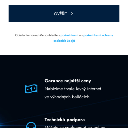
prázdné.
OVĚŘIT
Odesláním formuláře souhlasíte s
podmínkami
a s
podmínkami ochrany
osobních údajů
Garance nejnižší ceny
Nabízíme trvale levný internet
ve výhodných balíčcích.
Technická podpora
Můžete se spolehnout na online