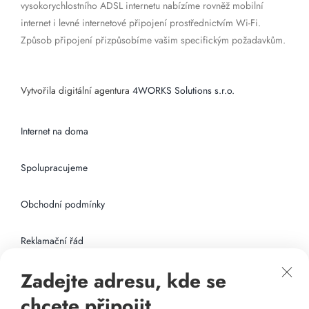
vysokorychlostního ADSL internetu nabízíme rovněž mobilní
internet i levné internetové připojení prostřednictvím Wi-Fi.
Způsob připojení přizpůsobíme vašim specifickým požadavkům.
Vytvořila digitální agentura
4WORKS Solutions s.r.o.
Internet na doma
Spolupracujeme
Obchodní podmínky
Reklamační řád
Zadejte adresu, kde se
Připojení k internetu
chcete připojit