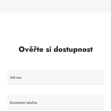
Ověřte si dostupnost
Adresa
Ponechte
toto pole
prázdné.
Kontaktní telefon
Ponechte
toto pole