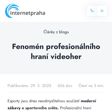
Skip
to
Toggl
content
Naviga
Domů
Články z blogu
Internet
Fenomén profesionálního
hraní videoher
Balíčky internetu
Televize
Více o internetu
Dostupnost
Často hledané dotazy
Publikováno: 29. 3. 2025
606 slov
Čtení na 3 min.
Blog
Esporty jsou dnes neodmyslitelnou součástí
moderní
Kontakt
zábavy
a sportovního světa.
Profesionální hraní