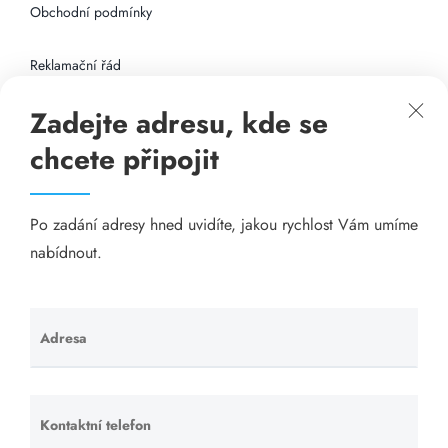
Obchodní podmínky
Reklamační řád
Zadejte adresu, kde se
Připojení k internetu
chcete připojit
Odkazy
Po zadání adresy hned uvidíte, jakou rychlost Vám umíme
Katalog A-seznam.cz
nabídnout.
Matrace - Purtex.sk
Visací zámky - TOKOZ
Adresa
Ponechte
toto pole
Poskytnutí sídla společnosti - YOURFIRM.CZ
prázdné.
Kontaktní telefon
Ponechte
Našim cílem je spokojený zákazník, který má stabilní