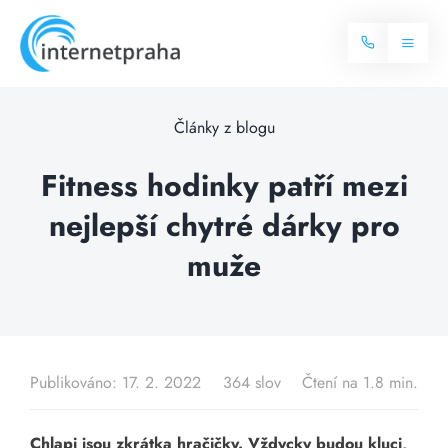
Skip
to
Toggl
content
Naviga
Domů
Články z blogu
Internet
Fitness hodinky patří mezi
nejlepší chytré dárky pro
Balíčky internetu
Televize
muže
Více o internetu
Dostupnost
Často hledané dotazy
Blog
Publikováno: 17. 2. 2022
364 slov
Čtení na 1.8 min.
Kontakt
Chlapi jsou zkrátka hračičky. Vždycky budou kluci,