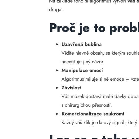
Na základě toho si algoritmus vytvoří
váš d
droga.
Proč je to pro
Uzavřená bublina
Vidíte hlavně obsah, se kterým souhl
neexistuje jiný názor.
Manipulace emocí
Algoritmus miluje silné emoce – vzte
Závislost
Váš mozek dostává malé dávky dopam
s chirurgickou přesností.
Komercionalizace soukromí
Každý váš klik je datový signál, kter