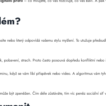
igitální profil
– co milujete, co vás rozčiluje, co vás baví. A pak 
blém?
asíte nebo který odpovídá vašemu stylu myšlení. To utužuje předsud
k, pobavení, strach. Proto často posouvá dopředu konfliktní nebo š
inu, když se vám líbí příspěvek nebo video. A algoritmus vám ty
ý může být zpeněžen. Čím déle zůstáváte, tím víc peněz sociální síť