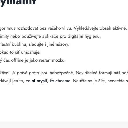
vymanit
oritmus rozhodovat bez vašeho vlivu. Vyhledávejte obsah aktivně.
limity nebo používejte aplikace pro digitální hygienu.
astní bublinu, sledujte i jiné názory.
okud to síť umožňuje.
 čas offline je jako restart mozku.
ktivní. A právě proto jsou nebezpečné. Neviditelně formují náš po
ávají jen to,
co
si myslí
, že chceme
. Naučte se je číst, nenechte 