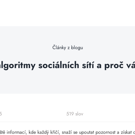
Články z blogu
algoritmy sociálních sítí a proč v
5
519 slov
žiště informací, kde každý křičí, snaží se upoutat pozornost a získa