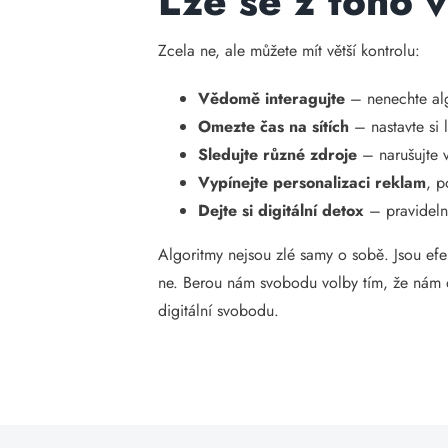
Lze se z toho 
Zcela ne, ale můžete mít větší kontrolu:
Vědomě interagujte
– nenechte alg
Omezte čas na sítích
– nastavte si 
Sledujte různé zdroje
– narušujte vl
Vypínejte personalizaci reklam
, p
Dejte si digitální detox
– pravidelný
Algoritmy nejsou zlé samy o sobě. Jsou efe
ne. Berou nám svobodu volby tím, že nám d
digitální svobodu.