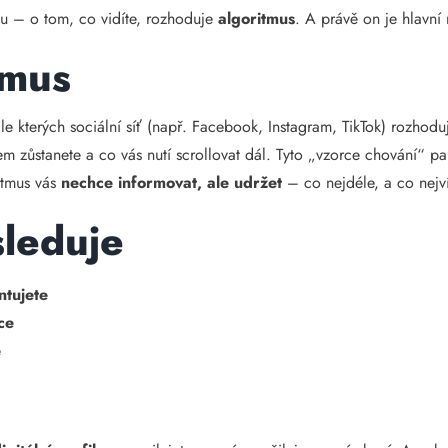
u – o tom, co vidíte, rozhoduje
algoritmus
. A právě on je hlavní 
tmus
le kterých sociální síť (např. Facebook, Instagram, TikTok) rozhodu
em zůstanete a co vás nutí scrollovat dál. Tyto „vzorce chování“ p
itmus vás
nechce informovat, ale udržet
– co nejdéle, a co nejví
sleduje
ntujete
ce
e