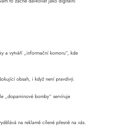
vám to začne dávkovat jako digitální
ky a vytváří „informační komoru“, kde
okující obsah, i když není pravdivý.
hle „dopaminové bomby“ servíruje
 vydělává na reklamě cílené přesně na vás.