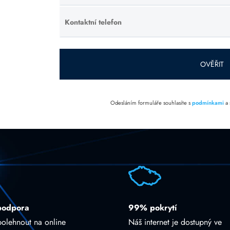
toto pole
prázdné.
Kontaktní telefon
Ponechte
toto pole
prázdné.
OVĚŘIT
Odesláním formuláře souhlasíte s
podmínkami
a
podpora
99% pokrytí
polehnout na online
Náš internet je dostupný ve