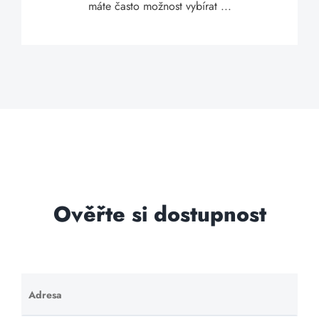
máte často možnost vybírat ...
Ověřte si dostupnost
Adresa
Ponechte
toto pole