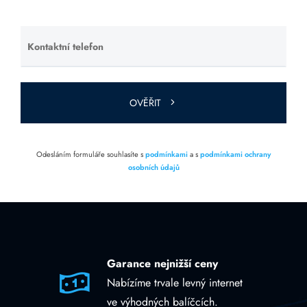
prázdné.
Kontaktní telefon
Ponechte
toto pole
prázdné.
OVĚŘIT
Odesláním formuláře souhlasíte s
podmínkami
a s
podmínkami ochrany
osobních údajů
Garance nejnižší ceny
Nabízíme trvale levný internet
ve výhodných balíčcích.