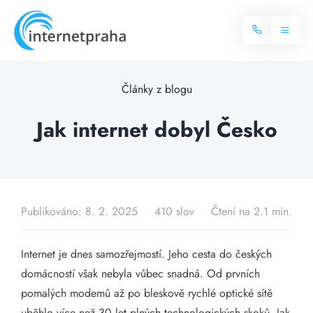
Skip
to
Toggl
content
Naviga
Domů
Články z blogu
Internet
Jak internet dobyl Česko
Balíčky internetu
Televize
Více o internetu
Dostupnost
Publikováno: 8. 2. 2025
410 slov
Čtení na 2.1 min.
Často hledané dotazy
Blog
Internet je dnes samozřejmostí. Jeho cesta do českých
domácností však nebyla vůbec snadná. Od prvních
Kontakt
pomalých modemů až po bleskově rychlé optické sítě
uběhlo více než 30 let plných technologických skoků. Jak