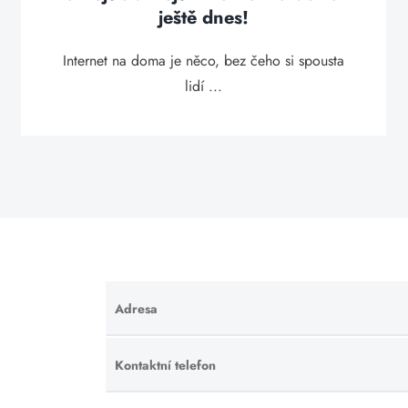
ještě dnes!
Internet na doma je něco, bez čeho si spousta
lidí ...
Adresa
Ponechte
toto pole
prázdné.
Kontaktní telefon
Ponechte
toto pole