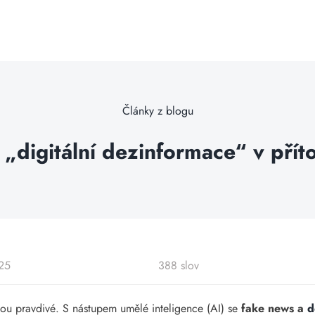
Články z blogu
í „digitální dezinformace“ v pří
025
388 slov
jsou pravdivé. S nástupem umělé inteligence (AI) se
fake news a
d