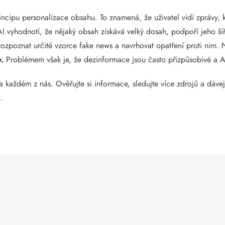
incipu personalizace obsahu. To znamená, že uživatel vidí zprávy, 
I vyhodnotí, že nějaký obsah získává velký dosah, podpoří jeho šíř
rozpoznat určité vzorce fake news a navrhovat opatření proti nim.
y.
Problémem však je, že dezinformace jsou často přizpůsobivé a AI
 na každém z nás. Ověřujte si informace, sledujte více zdrojů a dáv
.