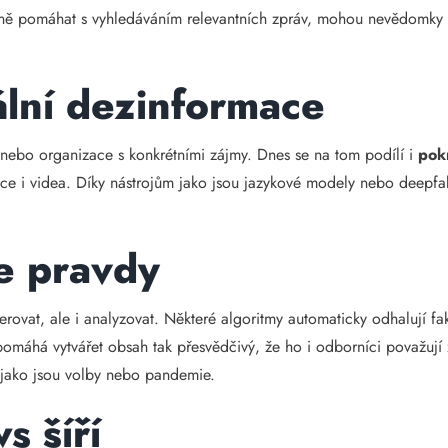
ně pomáhat s vyhledáváním relevantních zpráv, mohou nevědomky pod
ální dezinformace
ci nebo organizace s konkrétními zájmy. Dnes se na tom podílí i
pok
nce i videa. Díky nástrojům jako jsou jazykové modely nebo deepfake
e pravdy
ovat, ale i analyzovat. Některé algoritmy automaticky odhalují fak
pomáhá vytvářet obsah tak přesvědčivý, že ho i odborníci považují 
, jako jsou volby nebo pandemie.
s šíří