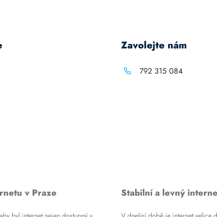
e
Zavolejte nám
792 315 084
rnetu v Praze
Stabilní a levný interne
by byl internet nejen dostupný v
V dnešní době je internet velice d