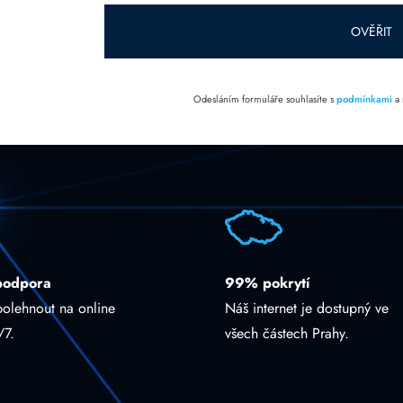
prázdné.
OVĚŘIT
Odesláním formuláře souhlasíte s
podmínkami
a
podpora
99% pokrytí
polehnout na online
Náš internet je dostupný ve
/7.
všech částech Prahy.