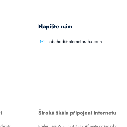
Napište nám
obchod@internetpraha.com
t
Široká škála připojení internetu
ůležitý
Preferujete Wi-Fi či ADSL? Ať máte požadavky