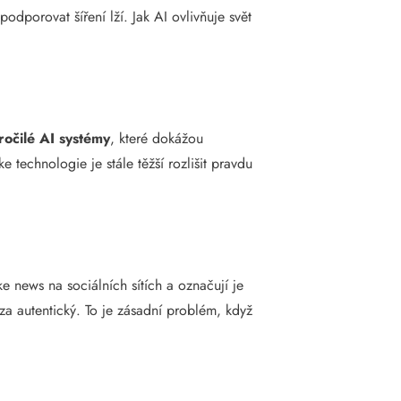
porovat šíření lží. Jak AI ovlivňuje svět
ročilé AI systémy
, které dokážou
 technologie je stále těžší rozlišit pravdu
e news na sociálních sítích a označují je
za autentický. To je zásadní problém, když