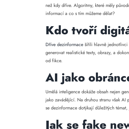
než kdy dříve. Algoritmy, které měly původ
informací a co s tím můžeme dělat?
Kdo tvoří digit
Dříve dezinformace
šířili hlavně jednotliv
generovat realistické texty, obrazy, a doko
od fikce.
AI jako obránc
Umělá inteligence dokáže obsah nejen gener
jako zavádějící. Na druhou stranu však AI 
se dezinformace dotýkají důležitých témat
Jak se fake new