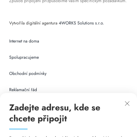
Způsob připojení přizpůsobíme vašim specifickým požadavkům.
Vytvořila digitální agentura
4WORKS Solutions s.r.o.
Internet na doma
Spolupracujeme
Obchodní podmínky
Reklamační řád
Zadejte adresu, kde se
Připojení k internetu
chcete připojit
Odkazy