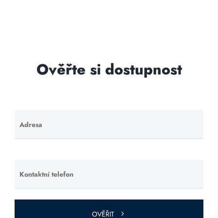
Ověřte si dostupnost
Adresa
Ponechte
toto pole
prázdné.
Kontaktní telefon
Ponechte
toto pole
prázdné.
OVĚŘIT