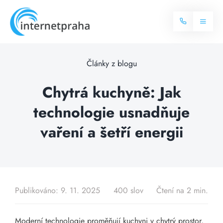
Skip
to
Toggl
content
Naviga
Domů
Články z blogu
Internet
Chytrá kuchyně: Jak
technologie usnadňuje
Balíčky internetu
Televize
vaření a šetří energii
Více o internetu
Dostupnost
Často hledané dotazy
Blog
Publikováno: 9. 11. 2025
400 slov
Čtení na 2 min.
Kontakt
Moderní technologie proměňují kuchyni v chytrý prostor,