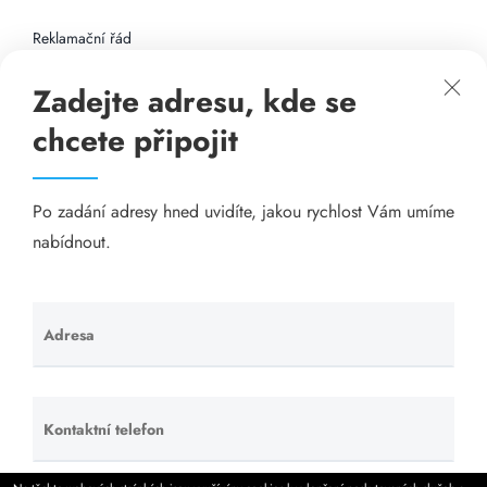
Reklamační řád
Zadejte adresu, kde se
Připojení k internetu
chcete připojit
Odkazy
Po zadání adresy hned uvidíte, jakou rychlost Vám umíme
Katalog A-seznam.cz
nabídnout.
Matrace - Purtex.sk
Visací zámky - TOKOZ
Adresa
Ponechte
toto pole
Poskytnutí sídla společnosti - YOURFIRM.CZ
prázdné.
Kontaktní telefon
Ponechte
Našim cílem je spokojený zákazník, který má stabilní
toto pole
levný a rychlý internet, na který se může spolehnout.