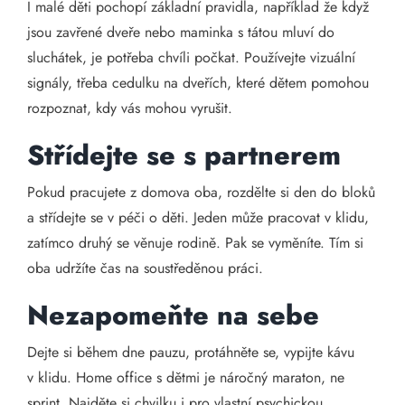
I malé děti pochopí základní pravidla, například že když
jsou zavřené dveře nebo maminka s tátou mluví do
sluchátek, je potřeba chvíli počkat. Používejte vizuální
signály, třeba cedulku na dveřích, které dětem pomohou
rozpoznat, kdy vás mohou vyrušit.
Střídejte se s partnerem
Pokud pracujete z domova oba, rozdělte si den do bloků
a střídejte se v péči o děti. Jeden může pracovat v klidu,
zatímco druhý se věnuje rodině. Pak se vyměníte. Tím si
oba udržíte čas na soustředěnou práci.
Nezapomeňte na sebe
Dejte si během dne pauzu, protáhněte se, vypijte kávu
v klidu. Home office s dětmi je náročný maraton, ne
sprint. Najděte si chvilku i pro vlastní psychickou