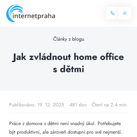
Skip
to
Toggl
content
Naviga
Domů
Články z blogu
Internet
Jak zvládnout home office
s dětmi
Balíčky internetu
Televize
Více o internetu
Dostupnost
Často hledané dotazy
Publikováno: 19. 12. 2025
481 slov
Čtení na 2.4 min.
Blog
Práce z domova s dětmi není snadný úkol. Potřebujete
Kontakt
být produktivní, ale zároveň dostupní pro své nejmenší.