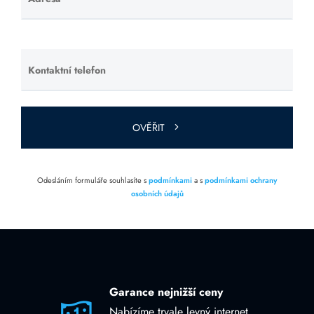
Ponechte
toto pole
prázdné.
Kontaktní telefon
Ponechte
toto pole
prázdné.
OVĚŘIT
Odesláním formuláře souhlasíte s
podmínkami
a s
podmínkami ochrany
osobních údajů
Garance nejnižší ceny
Nabízíme trvale levný internet