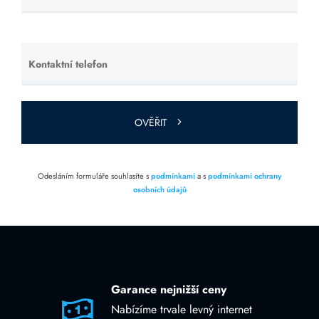
toto pole
prázdné.
Kontaktní telefon
Ponechte
toto pole
prázdné.
OVĚŘIT
Odesláním formuláře souhlasíte s
podmínkami
a s
podmínkami ochrany
osobních údajů
Garance nejnižší ceny
Nabízíme trvale levný internet