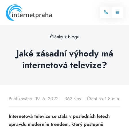
Skip
to
Toggl
content
Naviga
Domů
Články z blogu
Internet
Jaké zásadní výhody má
internetová televize?
Balíčky internetu
Televize
Více o internetu
Dostupnost
Často hledané dotazy
Publikováno: 19. 5. 2022
362 slov
Čtení na 1.8 min.
Blog
Internetová televize se stala v posledních letech
Kontakt
opravdu moderním trendem, který postupně