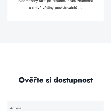
Neomezený tarif po dlouhou dobu znamenal
u drtivě většiny poskytovatelů ...
Ověřte si dostupnost
Adresa
Ponechte