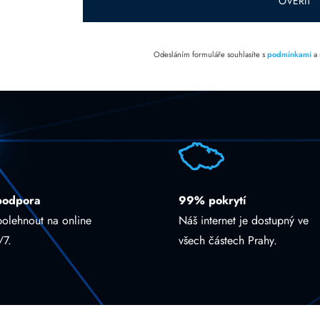
OVĚŘIT
Odesláním formuláře souhlasíte s
podmínkami
a
podpora
99% pokrytí
polehnout na online
Náš internet je dostupný ve
/7.
všech částech Prahy.