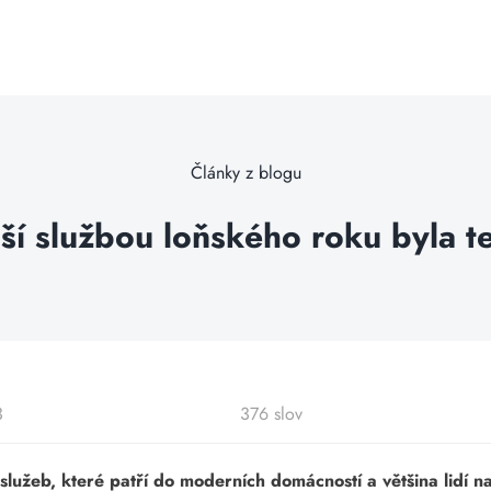
Články z blogu
ší službou loňského roku byla te
3
376 slov
 služeb, které patří do moderních domácností a většina lidí 