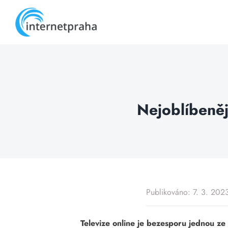
Skip
to
content
Nejoblíbeněj
Publikováno: 7. 3. 202
Televize online je bezesporu jednou ze