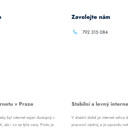
e
Zavolejte nám
792 315 084
rnetu v Praze
Stabilní a levný interne
by byl internet nejen dostupný v
V dnešní době je internet velice d
tí, ale i co se týče ceny. Proto je
pracovní nástroj a je opravdu nutn