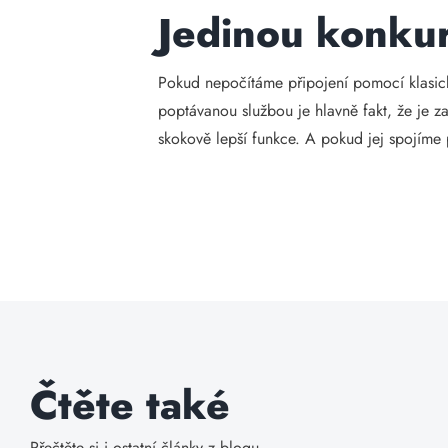
Jedinou konkur
Pokud nepočítáme připojení pomocí klasic
poptávanou službou je hlavně fakt, že je z
skokově lepší funkce. A pokud jej spojíme
Čtěte také
Přečtěte si i ostatní články z blogu.