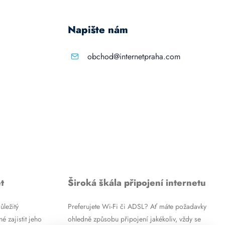
Napište nám
obchod@internetpraha.com
t
Široká škála připojení internetu
ůležitý
Preferujete Wi-Fi či ADSL? Ať máte požadavky
é zajistit jeho
ohledně způsobu připojení jakékoliv, vždy se