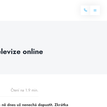
Toggle
Navigat
Domů
Internet
levize online
Balíčky internetu
Televize
Více o internetu
Dostupnost
Často hledané dotazy
Blog
Čtení na 1.9 min.
Kontakt
na ně dnes už nenechá dopustit. Zkrátka