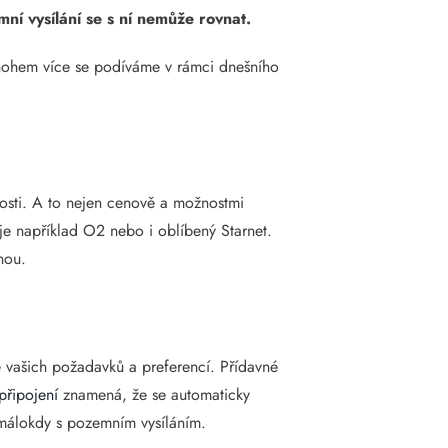
mní vysílání se s ní nemůže rovnat.
 mnohem více se podíváme v rámci dnešního
nosti. A to nejen cenově a možnostmi
 je například O2 nebo i oblíbený Starnet.
nou.
e vašich požadavků a preferencí. Přídavné
připojení
znamená, že se automaticky
málokdy s pozemním vysíláním.