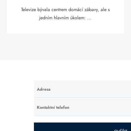
Televize bývala centrem domácí zábavy, ale s
jedním hlavním úkolem: ...
Adresa
Ponechte
toto pole
prázdné.
Kontaktní telefon
Ponechte
toto pole
prázdné.