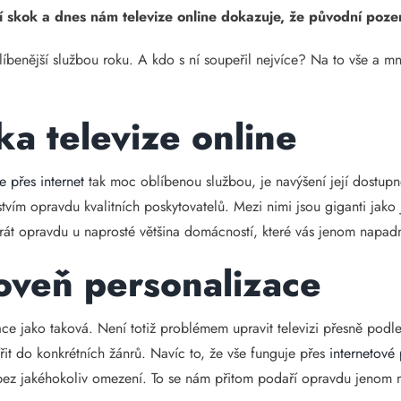
uční skok a dnes nám televize online dokazuje, že původní poze
blíbenější službou roku. A kdo s ní soupeřil nejvíce? Na to vše a
a televize online
ze přes internet
tak moc oblíbenou službou, je navýšení její dostup
tvím opravdu kvalitních poskytovatelů. Mezi nimi jsou giganti jako
hrát opravdu u naprosté většina domácností, které vás jenom napad
oveň personalizace
ce jako taková. Není totiž problémem upravit televizi přesně podl
řit do konkrétních žánrů. Navíc to, že vše funguje přes
internetové 
bez jakéhokoliv omezení. To se nám přitom podaří opravdu jenom 