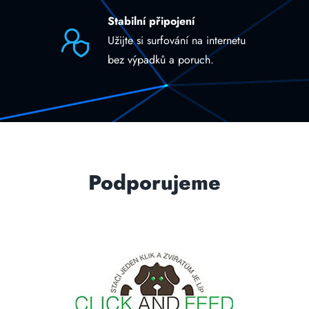
Stabilní připojení
Užijte si surfování na internetu
bez výpadků a poruch.
Podporujeme