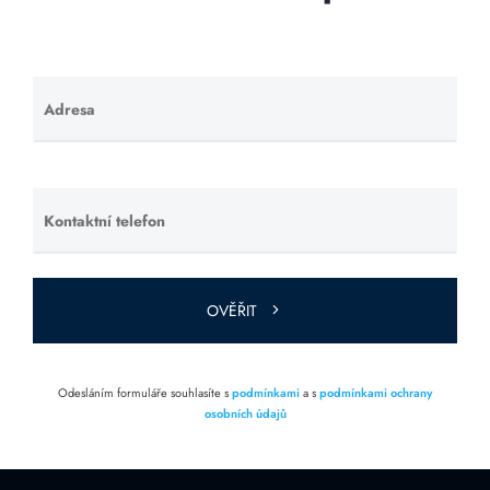
Adresa
Ponechte
toto pole
prázdné.
Kontaktní telefon
Ponechte
toto pole
prázdné.
OVĚŘIT
Odesláním formuláře souhlasíte s
podmínkami
a s
podmínkami ochrany
osobních údajů