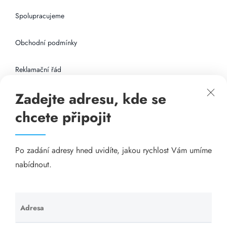
Spolupracujeme
Obchodní podmínky
Reklamační řád
Zadejte adresu, kde se
Připojení k internetu
chcete připojit
Odkazy
Po zadání adresy hned uvidíte, jakou rychlost Vám umíme
Katalog A-seznam.cz
nabídnout.
Matrace - Purtex.sk
Visací zámky - TOKOZ
Adresa
Ponechte
toto pole