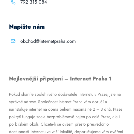
792 315 084
Napište nám
obchod@internetpraha.com
Nejlevnější připojení – Internet Praha 1
Pokud sháníte spolehlivého dodavatele internetu v Praze, jste na
správné adrese. Společnost Internet Praha vám doručí a
nainstaluje internet na doma během maximálně 2 – 3 dnů. Naše
pokrytí funguje zcela bezproblémově nejen po celé Praze, ale i
po blízkém okolí. Chcete-li se ovšem přesto přesvědčit o
dostupnosti internetu ve vaší lokalitě, doporučujeme vám ověření