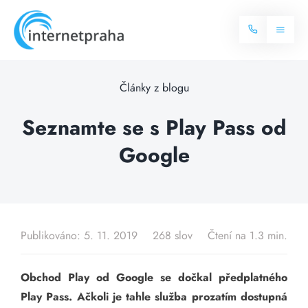
Skip
to
Toggl
content
Naviga
Domů
Články z blogu
Internet
Seznamte se s Play Pass od
Google
Balíčky internetu
Televize
Více o internetu
Dostupnost
Často hledané dotazy
Publikováno: 5. 11. 2019
268 slov
Čtení na 1.3 min.
Blog
Obchod Play od Google se dočkal předplatného
Kontakt
Play Pass. Ačkoli je tahle služba prozatím dostupná