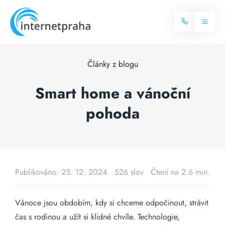
Skip
to
Toggl
content
Naviga
Domů
Články z blogu
Internet
Smart home a vánoční
pohoda
Balíčky internetu
Televize
Více o internetu
Dostupnost
Často hledané dotazy
Publikováno: 25. 12. 2024
526 slov
Čtení na 2.6 min.
Blog
Vánoce jsou obdobím, kdy si chceme odpočinout, strávit
Kontakt
čas s rodinou a užít si klidné chvíle. Technologie,