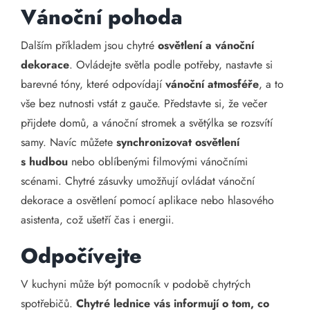
Vánoční pohoda
Dalším příkladem jsou chytré
osvětlení a vánoční
dekorace
. Ovládejte světla podle potřeby, nastavte si
barevné tóny, které odpovídají
vánoční atmosféře
, a to
vše bez nutnosti vstát z gauče. Představte si, že večer
přijdete domů, a vánoční stromek a světýlka se rozsvítí
samy. Navíc můžete
synchronizovat osvětlení
s hudbou
nebo oblíbenými filmovými vánočními
scénami. Chytré zásuvky umožňují ovládat vánoční
dekorace a osvětlení pomocí aplikace nebo hlasového
asistenta, což ušetří čas i energii.
Odpočívejte
V kuchyni může být pomocník v podobě chytrých
spotřebičů.
Chytré lednice vás informují o tom, co