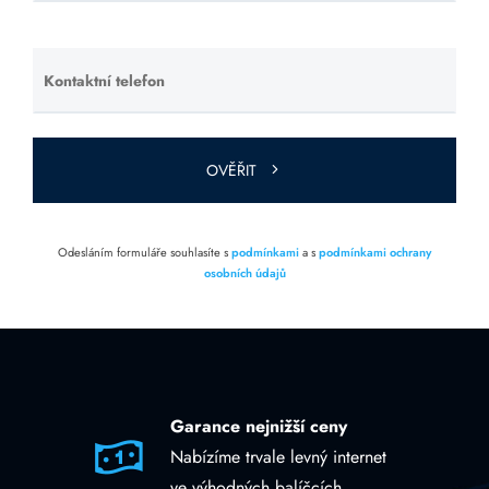
toto pole
prázdné.
Kontaktní telefon
Ponechte
toto pole
prázdné.
OVĚŘIT
Odesláním formuláře souhlasíte s
podmínkami
a s
podmínkami ochrany
osobních údajů
Garance nejnižší ceny
Nabízíme trvale levný internet
ve výhodných balíčcích.