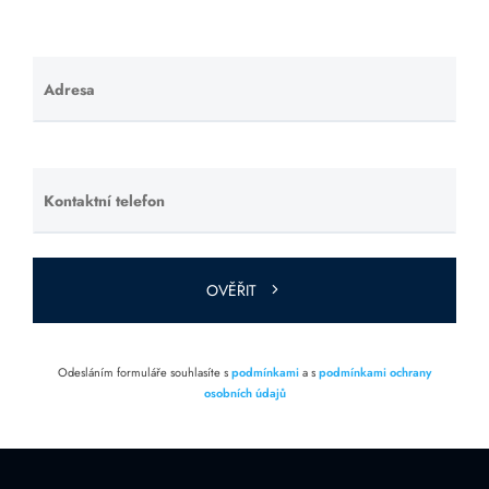
Adresa
Ponechte
toto pole
prázdné.
Kontaktní telefon
Ponechte
toto pole
prázdné.
OVĚŘIT
Odesláním formuláře souhlasíte s
podmínkami
a s
podmínkami ochrany
osobních údajů