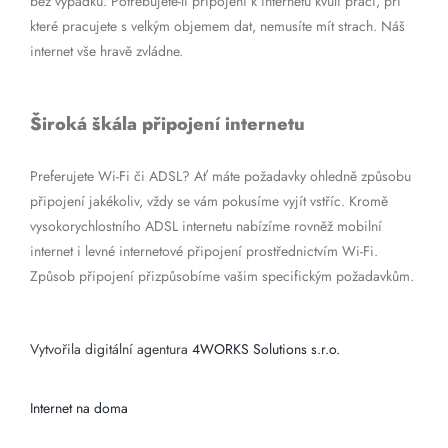
bez výpadků. Potřebujete-li připojení k internetu kvůli práci, při
které pracujete s velkým objemem dat, nemusíte mít strach. Náš
internet vše hravě zvládne.
Široká škála připojení internetu
Preferujete Wi-Fi či ADSL? Ať máte požadavky ohledně způsobu
připojení jakékoliv, vždy se vám pokusíme vyjít vstříc. Kromě
vysokorychlostního ADSL internetu nabízíme rovněž mobilní
internet i levné internetové připojení prostřednictvím Wi-Fi.
Způsob připojení přizpůsobíme vašim specifickým požadavkům.
Vytvořila digitální agentura
4WORKS Solutions s.r.o.
Internet na doma