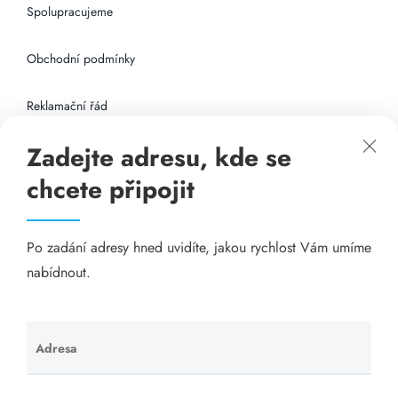
Spolupracujeme
Obchodní podmínky
Reklamační řád
Zadejte adresu, kde se
Připojení k internetu
chcete připojit
Odkazy
Po zadání adresy hned uvidíte, jakou rychlost Vám umíme
Katalog A-seznam.cz
nabídnout.
Matrace - Purtex.sk
Visací zámky - TOKOZ
Adresa
Ponechte
toto pole
Poskytnutí sídla společnosti - YOURFIRM.CZ
prázdné.