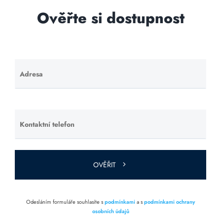
Ověřte si dostupnost
Adresa
Ponechte
toto pole
prázdné.
Kontaktní telefon
Ponechte
toto pole
prázdné.
OVĚŘIT
Odesláním formuláře souhlasíte s
podmínkami
a s
podmínkami ochrany
osobních údajů