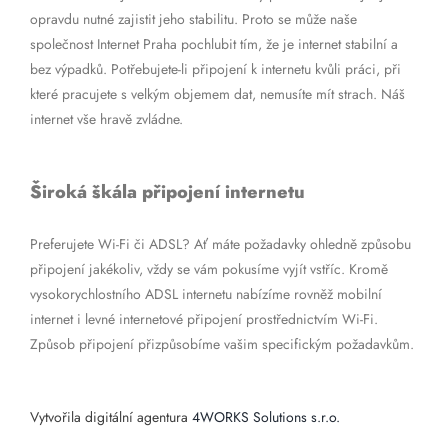
opravdu nutné zajistit jeho stabilitu. Proto se může naše
společnost Internet Praha pochlubit tím, že je internet stabilní a
bez výpadků. Potřebujete-li připojení k internetu kvůli práci, při
které pracujete s velkým objemem dat, nemusíte mít strach. Náš
internet vše hravě zvládne.
Široká škála připojení internetu
Preferujete Wi-Fi či ADSL? Ať máte požadavky ohledně způsobu
připojení jakékoliv, vždy se vám pokusíme vyjít vstříc. Kromě
vysokorychlostního ADSL internetu nabízíme rovněž mobilní
internet i levné internetové připojení prostřednictvím Wi-Fi.
Způsob připojení přizpůsobíme vašim specifickým požadavkům.
Vytvořila digitální agentura
4WORKS Solutions s.r.o.