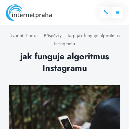
Skip
to
Toggl
content
Naviga
Domů
Úvodní stránka
─
Příspěvky
─
Tag:
jak funguje algoritmus
Instagramu
Internet
jak funguje algoritmus
Balíčky internetu
Instagramu
Televize
Více o internetu
Dostupnost
Často hledané dotazy
Blog
Kontakt