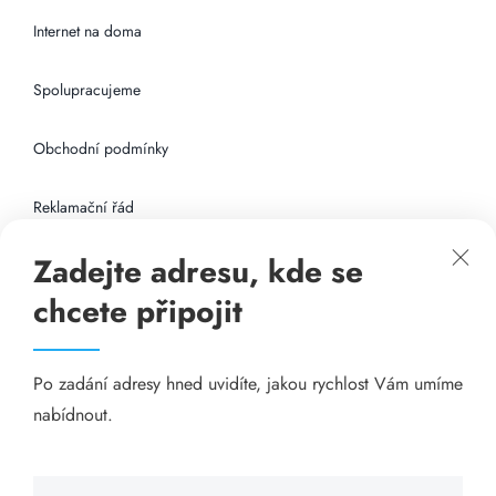
Internet na doma
Spolupracujeme
Obchodní podmínky
Reklamační řád
Zadejte adresu, kde se
Připojení k internetu
chcete připojit
Odkazy
Po zadání adresy hned uvidíte, jakou rychlost Vám umíme
Katalog A-seznam.cz
nabídnout.
Matrace - Purtex.sk