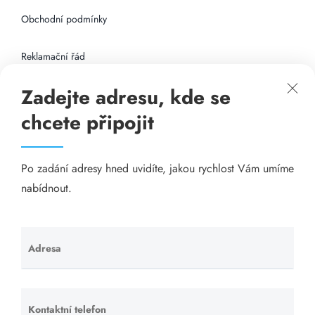
Obchodní podmínky
Reklamační řád
Zadejte adresu, kde se
Připojení k internetu
chcete připojit
Odkazy
Po zadání adresy hned uvidíte, jakou rychlost Vám umíme
Katalog A-seznam.cz
nabídnout.
Matrace - Purtex.sk
Visací zámky - TOKOZ
Adresa
Ponechte
toto pole
Poskytnutí sídla společnosti - YOURFIRM.CZ
prázdné.
Kontaktní telefon
Ponechte