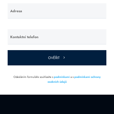
Adresa
Ponechte
toto pole
prázdné.
Kontaktní telefon
Ponechte
toto pole
prázdné.
OVĚŘIT
Odesláním formuláře souhlasíte s
podmínkami
a s
podmínkami ochrany
osobních údajů