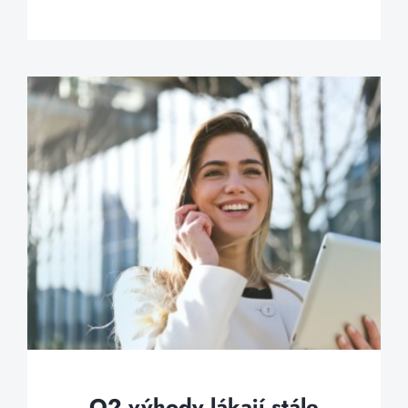
O2 výhody lákají stále