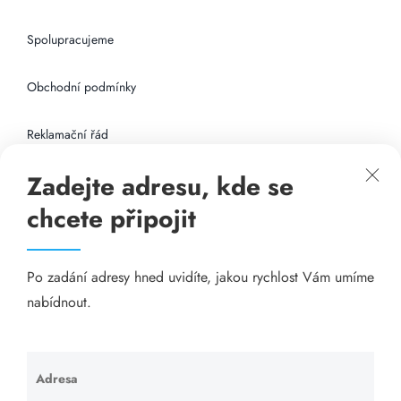
Spolupracujeme
Obchodní podmínky
Reklamační řád
Zadejte adresu, kde se
Připojení k internetu
chcete připojit
Odkazy
Po zadání adresy hned uvidíte, jakou rychlost Vám umíme
Katalog A-seznam.cz
nabídnout.
Matrace - Purtex.sk
Visací zámky - TOKOZ
Adresa
Ponechte