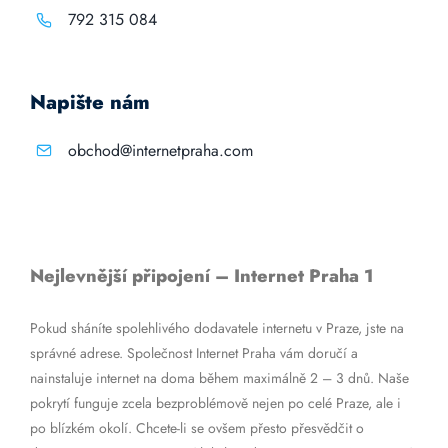
792 315 084
Napište nám
obchod@internetpraha.com
Nejlevnější připojení – Internet Praha 1
Pokud sháníte spolehlivého dodavatele internetu v Praze, jste na
správné adrese. Společnost Internet Praha vám doručí a
nainstaluje internet na doma během maximálně 2 – 3 dnů. Naše
pokrytí funguje zcela bezproblémově nejen po celé Praze, ale i
po blízkém okolí. Chcete-li se ovšem přesto přesvědčit o