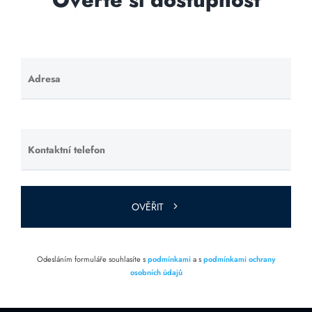
Adresa
Ponechte
toto pole
prázdné.
Kontaktní telefon
Ponechte
toto pole
prázdné.
OVĚŘIT
Odesláním formuláře souhlasíte s
podmínkami
a s
podmínkami ochrany
osobních údajů