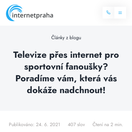
Skip
to
Toggl
content
Naviga
Domů
Články z blogu
Internet
Televize přes internet pro
sportovní fanoušky?
Balíčky internetu
Televize
Poradíme vám, která vás
Více o internetu
Dostupnost
dokáže nadchnout!
Často hledané dotazy
Blog
Kontakt
Publikováno: 24. 6. 2021
407 slov
Čtení na 2 min.