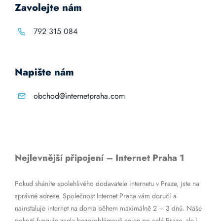
Zavolejte nám
792 315 084
Napište nám
obchod@internetpraha.com
Nejlevnější připojení – Internet Praha 1
Pokud sháníte spolehlivého dodavatele internetu v Praze, jste na
správné adrese. Společnost Internet Praha vám doručí a
nainstaluje internet na doma během maximálně 2 – 3 dnů. Naše
pokrytí funguje zcela bezproblémově nejen po celé Praze, ale i