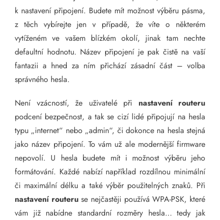
k nastavení připojení. Budete mít možnost výběru pásma,
z těch vybírejte jen v případě, že víte o některém
vytíženém ve vašem blízkém okolí, jinak tam nechte
defaultní hodnotu. Název připojení je pak čistě na vaší
fantazii a hned za ním přichází zásadní část – volba
správného hesla.
Není vzácností, že uživatelé při
nastavení routeru
podcení bezpečnost, a tak se cizí lidé připojují na hesla
typu „internet“ nebo „admin“, či dokonce na hesla stejná
jako název připojení. To vám už ale modernější firmware
nepovolí. U hesla budete mít i možnost výběru jeho
formátování. Každé nabízí například rozdílnou minimální
či maximální délku a také výběr použitelných znaků. Při
nastavení routeru
se nejčastěji používá WPA-PSK, které
vám již nabídne standardní rozměry hesla… tedy jak