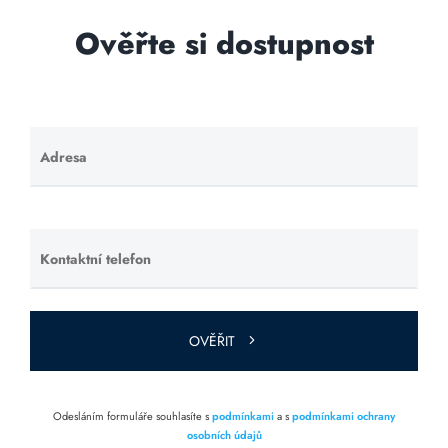
Ověřte si dostupnost
Adresa
Ponechte
toto pole
prázdné.
Kontaktní telefon
Ponechte
toto pole
prázdné.
OVĚŘIT
Odesláním formuláře souhlasíte s
podmínkami
a s
podmínkami ochrany
osobních údajů