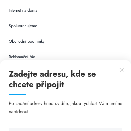
Internet na doma
Spolupracujeme
Obchodní podmínky
Reklamační řád
Zadejte adresu, kde se
Připojení k internetu
chcete připojit
Odkazy
Po zadání adresy hned uvidíte, jakou rychlost Vám umíme
Katalog A-seznam.cz
nabídnout.
Matrace - Purtex.sk