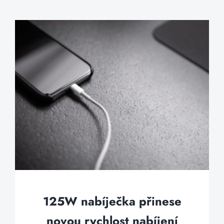
125W nabíječka přinese
novou rychlost nabíjení