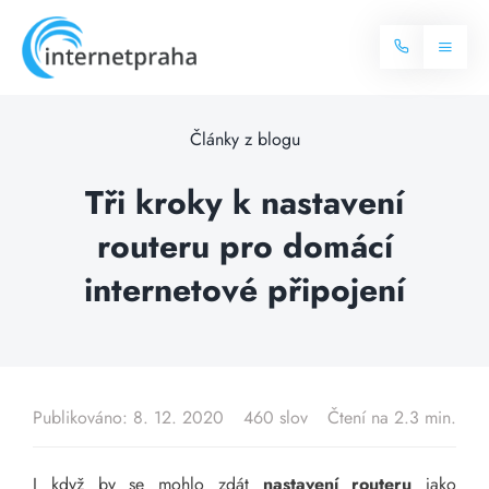
Skip
to
Toggl
content
Naviga
Domů
Články z blogu
Internet
Tři kroky k nastavení
routeru pro domácí
Balíčky internetu
Televize
internetové připojení
Více o internetu
Dostupnost
Často hledané dotazy
Blog
Publikováno: 8. 12. 2020
460 slov
Čtení na 2.3 min.
Kontakt
I když by se mohlo zdát
nastavení routeru
jako