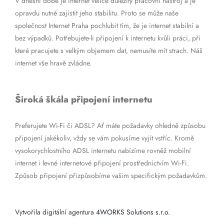
V dnešní době je internet velice důležitý pracovní nástroj a je
opravdu nutné zajistit jeho stabilitu. Proto se může naše
společnost Internet Praha pochlubit tím, že je internet stabilní a
bez výpadků. Potřebujete-li připojení k internetu kvůli práci, při
které pracujete s velkým objemem dat, nemusíte mít strach. Náš
internet vše hravě zvládne.
Široká škála připojení internetu
Preferujete Wi-Fi či ADSL? Ať máte požadavky ohledně způsobu
připojení jakékoliv, vždy se vám pokusíme vyjít vstříc. Kromě
vysokorychlostního ADSL internetu nabízíme rovněž mobilní
internet i levné internetové připojení prostřednictvím Wi-Fi.
Způsob připojení přizpůsobíme vašim specifickým požadavkům.
Vytvořila digitální agentura
4WORKS Solutions s.r.o.