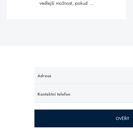
vedlejší možnost, pokud ...
Adresa
Ponechte
toto pole
prázdné.
Kontaktní telefon
Ponechte
toto pole
prázdné.
OVĚŘIT