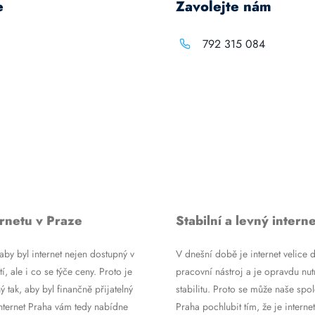
e
Zavolejte nám
792 315 084
rnetu v Praze
Stabilní a levný interne
by byl internet nejen dostupný v
V dnešní době je internet velice d
tí, ale i co se týče ceny. Proto je
pracovní nástroj a je opravdu nutn
ý tak, aby byl finančně přijatelný
stabilitu. Proto se může naše spol
Internet Praha vám tedy nabídne
Praha pochlubit tím, že je internet