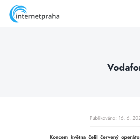
Skip
to
content
Vodafon
Publikováno: 16. 6. 20
Koncem května čelil červený operátor