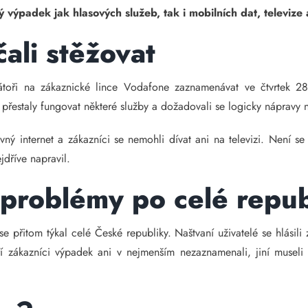
 výpadek jak hlasových služeb, tak i mobilních dat, televize a
čali stěžovat
rátoři na zákaznické lince Vodafone zaznamenávat ve čtvrtek 
 přestaly fungovat některé služby a dožadovali se logicky nápravy 
vný internet a zákazníci se nemohli dívat ani na televizi. Není se
jdříve napravil.
 problémy po celé repub
 se přitom týkal celé České republiky. Naštvaní uživatelé se hlásil
ří zákazníci výpadek ani v nejmenším nezaznamenali, jiní museli 