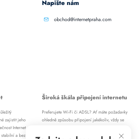
Napište nám
obchod@internetpraha.com
t
Široká škála připojení internetu
ůležitý
Preferujete Wi-Fi či ADSL? Ať máte požadavky
é zajistit jeho
ohledně způsobu připojení jakékoliv, vždy se
ečnost Internet
vám pokusíme vyjít vstříc. Kromě
 stabilní a bez
vysokorychlostního ADSL internetu nabízíme