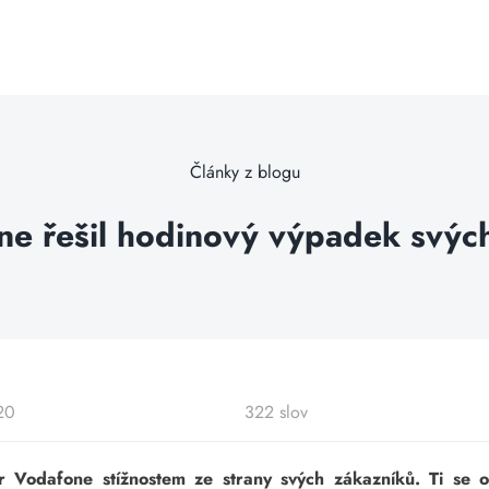
Články z blogu
e řešil hodinový výpadek svýc
20
322 slov
 Vodafone stížnostem ze strany svých zákazníků. Ti se o