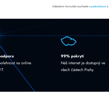
Odesláním formuláře souhlasíte s
podmínkami
a
podpora
99% pokrytí
polehnout na online
Náš internet je dostupný ve
/7.
všech částech Prahy.