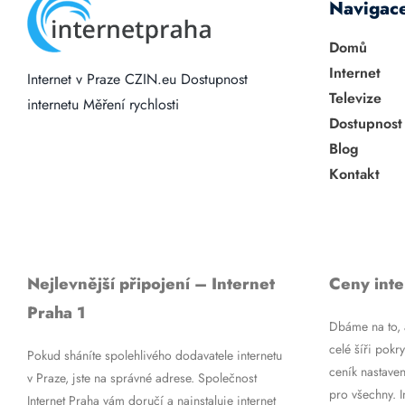
Navigac
Domů
Internet
Internet v Praze
CZIN.eu
Dostupnost
Televize
internetu
Měření rychlosti
Dostupnost
Blog
Kontakt
Nejlevnější připojení – Internet
Ceny inte
Praha 1
Dbáme na to, a
celé šíři pokry
Pokud sháníte spolehlivého dodavatele internetu
ceník nastaven
v Praze, jste na správné adrese. Společnost
pro všechny. 
Internet Praha vám doručí a nainstaluje internet