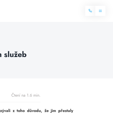
Toggle
Navigat
Domů
Internet
h služeb
Balíčky internetu
Televize
Více o internetu
Dostupnost
Často hledané dotazy
Blog
Čtení na 1.6 min.
Kontakt
zývali z toho důvodu, že jim přestaly