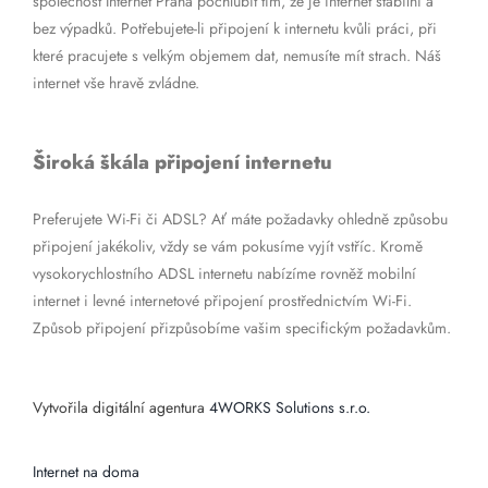
společnost Internet Praha pochlubit tím, že je internet stabilní a
bez výpadků. Potřebujete-li připojení k internetu kvůli práci, při
které pracujete s velkým objemem dat, nemusíte mít strach. Náš
internet vše hravě zvládne.
Široká škála připojení internetu
Preferujete Wi-Fi či ADSL? Ať máte požadavky ohledně způsobu
připojení jakékoliv, vždy se vám pokusíme vyjít vstříc. Kromě
vysokorychlostního ADSL internetu nabízíme rovněž mobilní
internet i levné internetové připojení prostřednictvím Wi-Fi.
Způsob připojení přizpůsobíme vašim specifickým požadavkům.
Vytvořila digitální agentura
4WORKS Solutions s.r.o.
Internet na doma