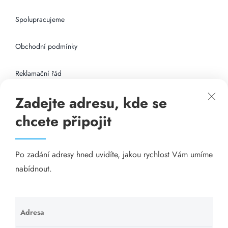
Spolupracujeme
Obchodní podmínky
Reklamační řád
Zadejte adresu, kde se
Připojení k internetu
chcete připojit
Odkazy
Po zadání adresy hned uvidíte, jakou rychlost Vám umíme
Katalog A-seznam.cz
nabídnout.
Matrace - Purtex.sk
Visací zámky - TOKOZ
Adresa
Ponechte
toto pole