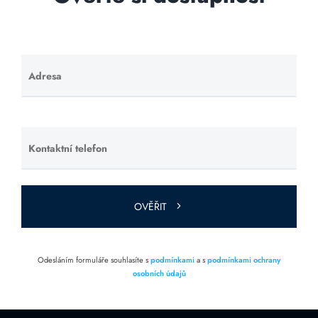
Adresa
Ponechte
toto pole
prázdné.
Kontaktní telefon
Ponechte
toto pole
prázdné.
OVĚŘIT
Odesláním formuláře souhlasíte s
podmínkami
a s
podmínkami ochrany
osobních údajů