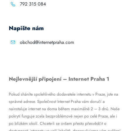
792 315 084
Napište nám
obchod@internetpraha.com
Nejlevnější připojení – Internet Praha 1
Pokud sháníte spolehlivého dodavatele internetu v Praze, jste na
správné adrese. Společnost Internet Praha vám doručí a
nainstaluje internet na doma během maximálně 2 – 3 dnů. Naše
pokrytí funguje zcela bezproblémově nejen po celé Praze, ale i
po blízkém okolí. Chcete-li se ovšem přesto přesvědčit o
dostupnosti internetu ve vaší lokalitě, doporučujeme vám ověření