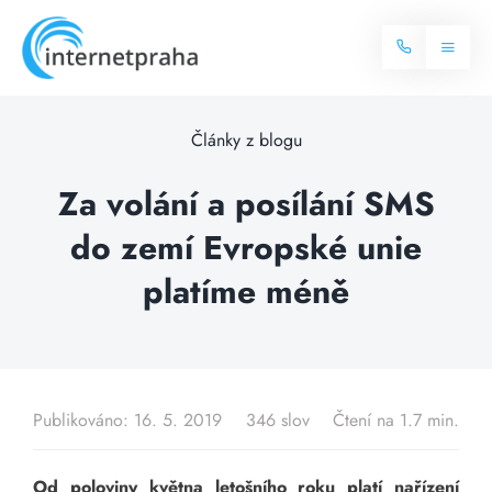
Skip
to
Toggl
content
Naviga
Domů
Články z blogu
Internet
Za volání a posílání SMS
do zemí Evropské unie
Balíčky internetu
Televize
platíme méně
Více o internetu
Dostupnost
Často hledané dotazy
Blog
Publikováno: 16. 5. 2019
346 slov
Čtení na 1.7 min.
Kontakt
Od poloviny května letošního roku platí nařízení