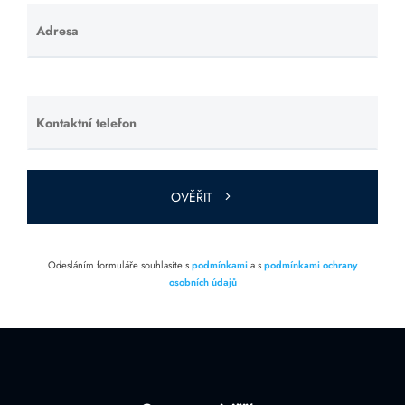
Adresa
Ponechte
toto pole
prázdné.
Kontaktní telefon
Ponechte
toto pole
prázdné.
OVĚŘIT
Odesláním formuláře souhlasíte s
podmínkami
a s
podmínkami ochrany
osobních údajů