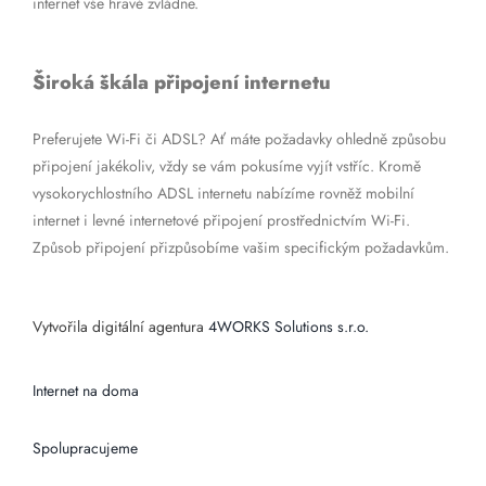
internet vše hravě zvládne.
Široká škála připojení internetu
Preferujete Wi-Fi či ADSL? Ať máte požadavky ohledně způsobu
připojení jakékoliv, vždy se vám pokusíme vyjít vstříc. Kromě
vysokorychlostního ADSL internetu nabízíme rovněž mobilní
internet i levné internetové připojení prostřednictvím Wi-Fi.
Způsob připojení přizpůsobíme vašim specifickým požadavkům.
Vytvořila digitální agentura
4WORKS Solutions s.r.o.
Internet na doma
Spolupracujeme