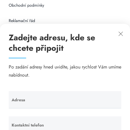
Obchodní podmínky
Reklamační řád
Zadejte adresu, kde se
Připojení k internetu
chcete připojit
Odkazy
Po zadání adresy hned uvidíte, jakou rychlost Vám umíme
Katalog A-seznam.cz
nabídnout.
Matrace - Purtex.sk
Visací zámky - TOKOZ
Adresa
Ponechte
toto pole
Poskytnutí sídla společnosti - YOURFIRM.CZ
prázdné.
Kontaktní telefon
Ponechte
Našim cílem je spokojený zákazník, který má stabilní