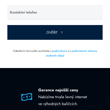
prázdné.
Kontaktní telefon
Ponechte
toto pole
prázdné.
OVĚŘIT
Odesláním formuláře souhlasíte s
podmínkami
a s
podmínkami ochrany
osobních údajů
Garance nejnižší ceny
Nabízíme trvale levný internet
ve výhodných balíčcích.