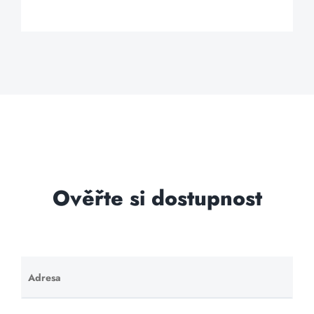
Ověřte si dostupnost
Adresa
Ponechte
toto pole