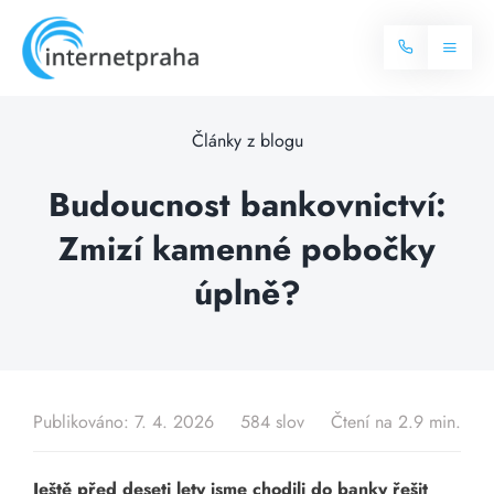
Skip
to
Toggl
content
Naviga
Domů
Články z blogu
Internet
Budoucnost bankovnictví:
Zmizí kamenné pobočky
Balíčky internetu
Televize
úplně?
Více o internetu
Dostupnost
Často hledané dotazy
Blog
Publikováno: 7. 4. 2026
584 slov
Čtení na 2.9 min.
Kontakt
Ještě před deseti lety jsme chodili do banky řešit