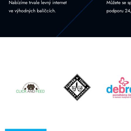
Nabízíme trvale levný internet
Můžete se s
ve výhodných balíčcích.
podporu 24