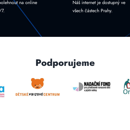
polehnout na online
Náš internet je dostupný ve
/7.
všech částech Prahy.
Podporujeme