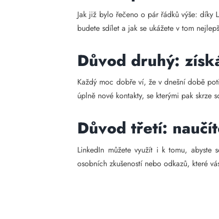
Jak již bylo řečeno o pár řádků výše: díky
budete sdílet a jak se ukážete v tom nejlepším
Důvod druhý: získ
Každý moc dobře ví, že v dnešní době potř
úplně nové kontakty, se kterými pak skrze so
Důvod třetí: naučí
LinkedIn můžete využít i k tomu, abyste
osobních zkušeností nebo odkazů, které vá