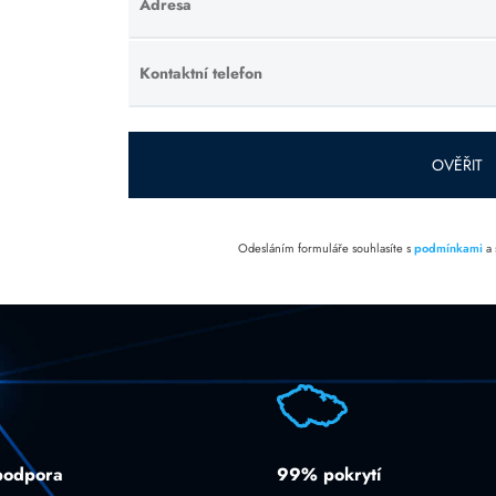
Adresa
Ponechte
toto pole
prázdné.
Kontaktní telefon
Ponechte
toto pole
prázdné.
OVĚŘIT
Odesláním formuláře souhlasíte s
podmínkami
a
podpora
99% pokrytí