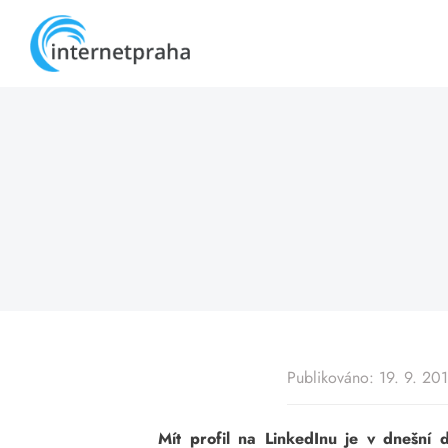
Skip
to
content
Publikováno: 19. 9. 20
Mít profil na LinkedInu je v dnešní 