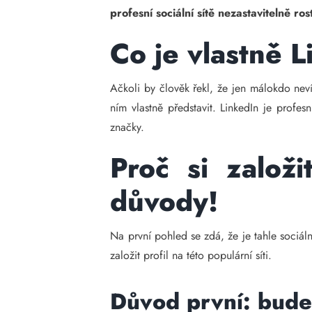
profesní sociální sítě nezastavitelně ro
Co je vlastně 
Ačkoli by člověk řekl, že jen málokdo neví,
ním vlastně představit. LinkedIn je profes
značky.
Proč si založ
důvody!
Na první pohled se zdá, že je tahle sociál
založit profil na této populární síti.
Důvod první: bude