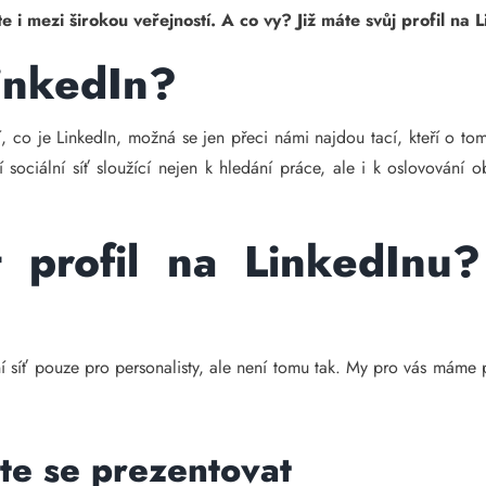
ste i mezi širokou veřejností. A co vy? Již máte svůj profil na
LinkedIn?
 co je LinkedIn, možná se jen přeci námi najdou tací, kteří o tomt
ní sociální síť sloužící nejen k hledání práce, ale i k oslovová
it profil na LinkedIn
ní síť pouze pro personalisty, ale není tomu tak. My pro vás máme p
te se prezentovat