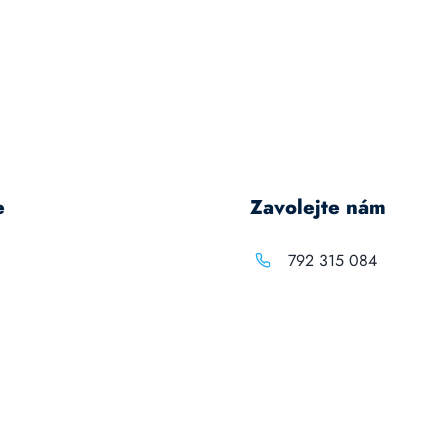
e
Zavolejte nám
792 315 084