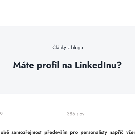
Články z blogu
Máte profil na LinkedInu?
19
386 slov
době samozřejmost především pro personalisty napříč vše