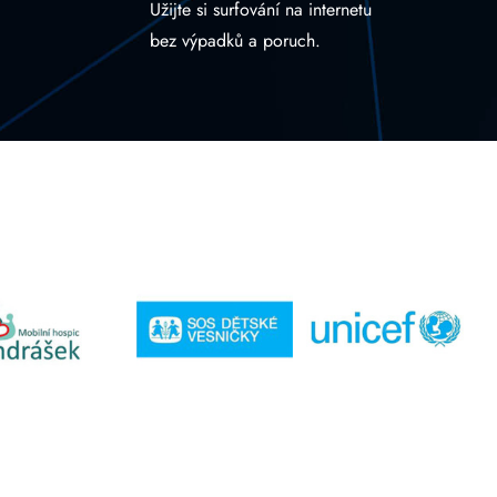
Užijte si surfování na internetu
bez výpadků a poruch.