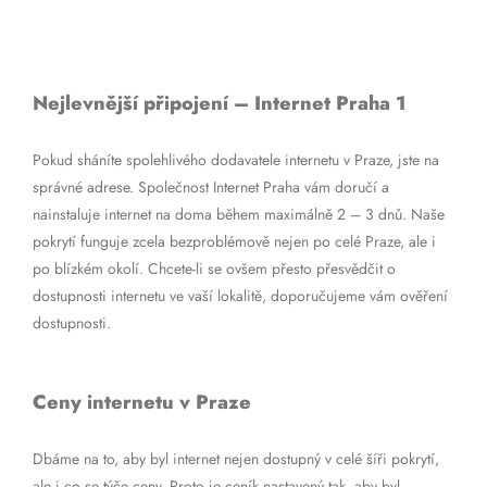
Nejlevnější připojení – Internet Praha 1
Pokud sháníte spolehlivého dodavatele internetu v Praze, jste na
správné adrese. Společnost Internet Praha vám doručí a
nainstaluje internet na doma během maximálně 2 – 3 dnů. Naše
pokrytí funguje zcela bezproblémově nejen po celé Praze, ale i
po blízkém okolí. Chcete-li se ovšem přesto přesvědčit o
dostupnosti internetu ve vaší lokalitě, doporučujeme vám ověření
dostupnosti.
Ceny internetu v Praze
Dbáme na to, aby byl internet nejen dostupný v celé šíři pokrytí,
ale i co se týče ceny. Proto je ceník nastavený tak, aby byl