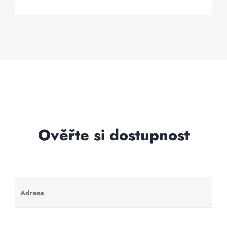
Ověřte si dostupnost
Adresa
Ponechte
toto pole
prázdné.