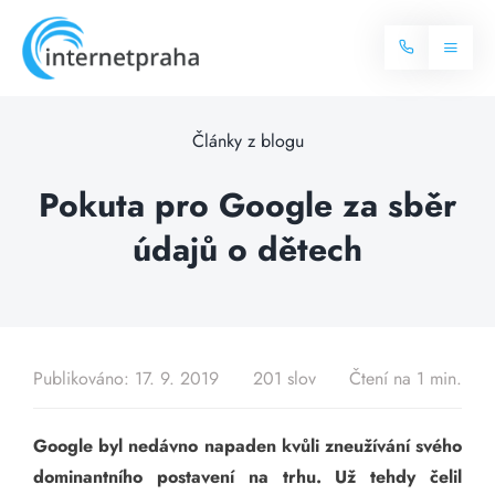
Skip
to
Toggl
content
Naviga
Domů
Články z blogu
Internet
Pokuta pro Google za sběr
údajů o dětech
Balíčky internetu
Televize
Více o internetu
Dostupnost
Často hledané dotazy
Publikováno: 17. 9. 2019
201 slov
Čtení na 1 min.
Blog
Google byl nedávno napaden kvůli zneužívání svého
Kontakt
dominantního postavení na trhu. Už tehdy čelil