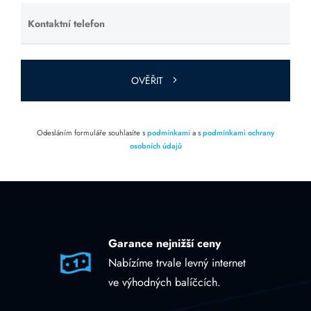
Kontaktní telefon
Ponechte
toto pole
prázdné.
OVĚŘIT
Odesláním formuláře souhlasíte s
podmínkami
a s
podmínkami ochrany
osobních údajů
Garance nejnižší ceny
Nabízíme trvale levný internet
ve výhodných balíčcích.