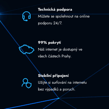
Technická podpora
Můžete se spolehnout na online
podporu 24/7.
99% pokrytí
Náš internet je dostupný ve
všech částech Prahy.
Stabilní připojení
Užijte si surfování na internetu
bez výpadků a poruch.