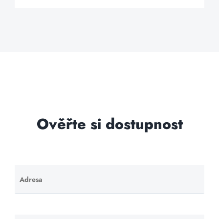
Ověřte si dostupnost
Adresa
Ponechte
toto pole
prázdné.