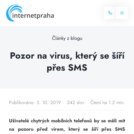
Skip
to
Toggl
content
Naviga
Domů
Články z blogu
Internet
Pozor na virus, který se šíří
přes SMS
Balíčky internetu
Televize
Více o internetu
Dostupnost
Často hledané dotazy
Publikováno: 3. 10. 2019
242 slov
Čtení na 1.2 min.
Blog
Uživatelé chytrých mobilních telefonů by se měli mít
Kontakt
na pozoru před virem, který se šíří přes SMS