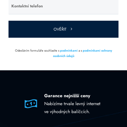
Kontaktní telefon
Ponechte
toto pole
prázdné.
OVĚŘIT
Odesláním formuláře souhlasíte s
podmínkami
a s
podmínkami ochrany
osobních údajů
Garance nejnižší ceny
Nabízíme trvale levný internet
ve výhodných balíčcích.