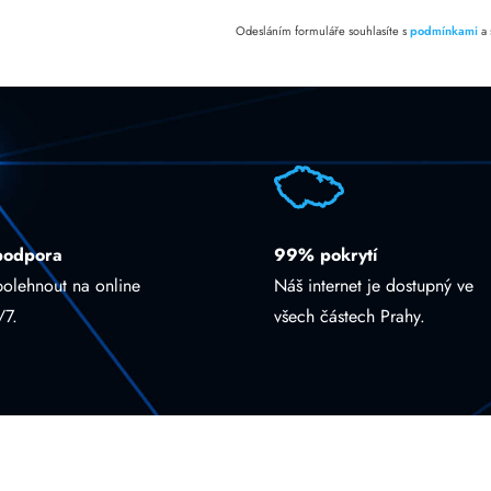
Odesláním formuláře souhlasíte s
podmínkami
a
podpora
99% pokrytí
polehnout na online
Náš internet je dostupný ve
/7.
všech částech Prahy.