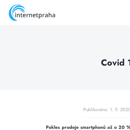
Skip
to
content
Covid 
Publikováno: 1. 9. 202
Pokles prodeje smartphonů až o 20 % 