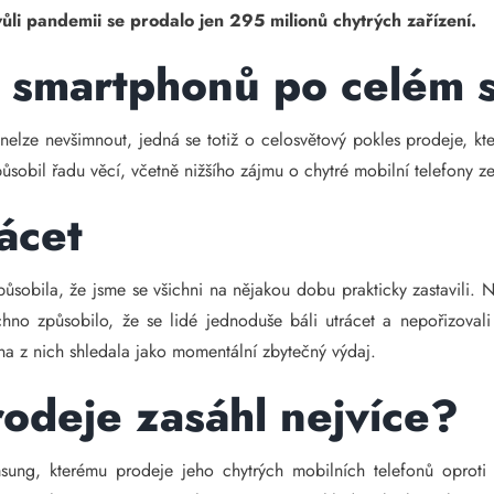
ůli pandemii se prodalo jen 295 milionů chytrých zařízení.
 smartphonů po celém 
elze nevšimnout, jedná se totiž o celosvětový pokles prodeje, k
sobil řadu věcí, včetně nižšího zájmu o chytré mobilní telefony ze
rácet
ůsobila, že jsme se všichni na nějakou dobu prakticky zastavili. 
no způsobilo, že se lidé jednoduše báli utrácet a nepořizovali 
ina z nich shledala jako momentální zbytečný výdaj.
odeje zasáhl nejvíce?
sung, kterému prodeje jeho chytrých mobilních telefonů oproti