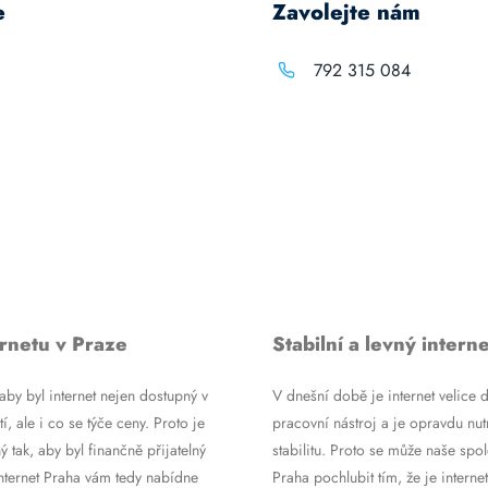
e
Zavolejte nám
792 315 084
rnetu v Praze
Stabilní a levný interne
by byl internet nejen dostupný v
V dnešní době je internet velice d
tí, ale i co se týče ceny. Proto je
pracovní nástroj a je opravdu nutn
ý tak, aby byl finančně přijatelný
stabilitu. Proto se může naše spol
Internet Praha vám tedy nabídne
Praha pochlubit tím, že je internet