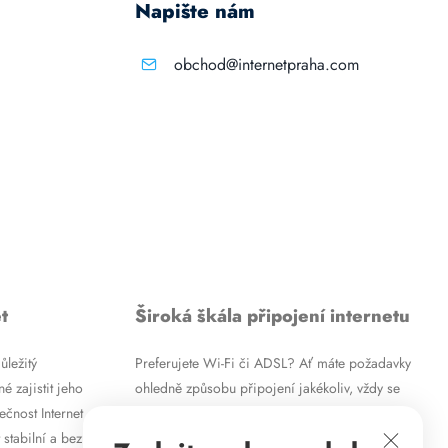
Napište nám
obchod@internetpraha.com
t
Široká škála připojení internetu
ůležitý
Preferujete Wi-Fi či ADSL? Ať máte požadavky
é zajistit jeho
ohledně způsobu připojení jakékoliv, vždy se
ečnost Internet
vám pokusíme vyjít vstříc. Kromě
 stabilní a bez
vysokorychlostního ADSL internetu nabízíme