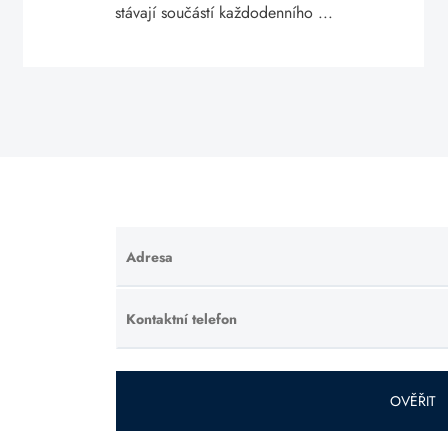
stávají součástí každodenního ...
Adresa
Ponechte
toto pole
prázdné.
Kontaktní telefon
Ponechte
toto pole
prázdné.
OVĚŘIT