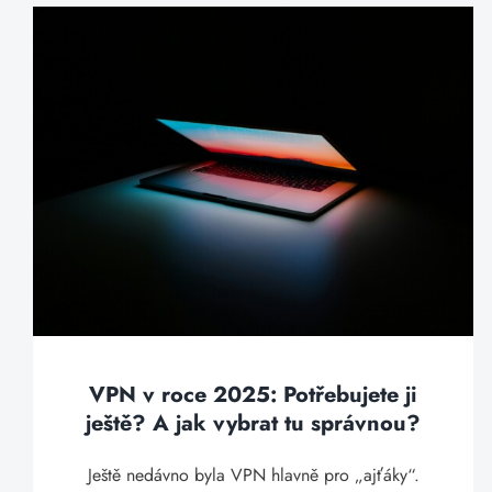
VPN v roce 2025: Potřebujete ji
ještě? A jak vybrat tu správnou?
Ještě nedávno byla VPN hlavně pro „ajťáky“.