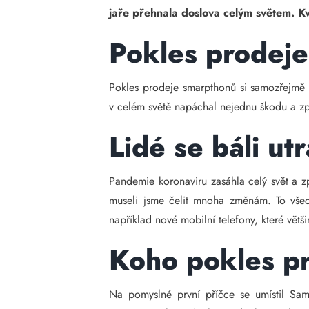
jaře přehnala doslova celým světem. Kv
Pokles prodeje
Pokles prodeje smarpthonů si samozřejmě n
v celém světě napáchal nejednu škodu a způ
Lidé se báli ut
Pandemie koronaviru zasáhla celý svět a zp
museli jsme čelit mnoha změnám. To všech
například nové mobilní telefony, které větš
Koho pokles pr
Na pomyslné první příčce se umístil Sam