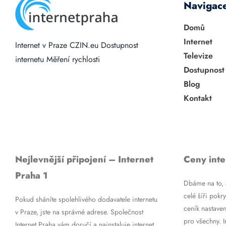
Navigac
Domů
Internet
Internet v Praze
CZIN.eu
Dostupnost
Televize
internetu
Měření rychlosti
Dostupnost
Blog
Kontakt
Nejlevnější připojení – Internet
Ceny inte
Praha 1
Dbáme na to, a
celé šíři pokry
Pokud sháníte spolehlivého dodavatele internetu
ceník nastaven
v Praze, jste na správné adrese. Společnost
pro všechny. 
Internet Praha vám doručí a nainstaluje internet