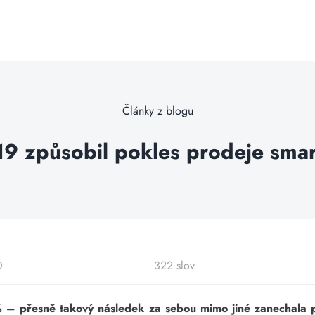
Články z blogu
19 způsobil pokles prodeje sma
0
322 slov
– přesně takový následek za sebou mimo jiné zanechala p