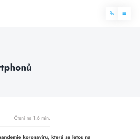
Toggle
Navigat
Domů
Internet
rtphonů
Balíčky internetu
Televize
Více o internetu
Dostupnost
Často hledané dotazy
Blog
Čtení na 1.6 min.
Kontakt
andemie koronaviru, která se letos na