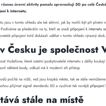
s různou úrovní aktivity pomalu zprovozňují 5G po celé České
jení k internetu
.
tu jsou v tomto ohledu ale tak aktivní, jak by mohli být při plném n
 Podíváme se především na ty, kteří se snaží
připojení k internetu
se
vatelé připojení totiž dokázali udělat v tomto ohledu výrazný skok
 Česku je společnost 
st Vodafone, které ostatní poskytovatelé internetu z dálky koukaj
poň některé body, odkud má k moderní síti přístup.
bodů počítá na nižší, než jsou krajská města, tak se stále nemůžeme
mohou přijímat signál standardu 5G a využívat tak novější
připojení 
ává stále na místě