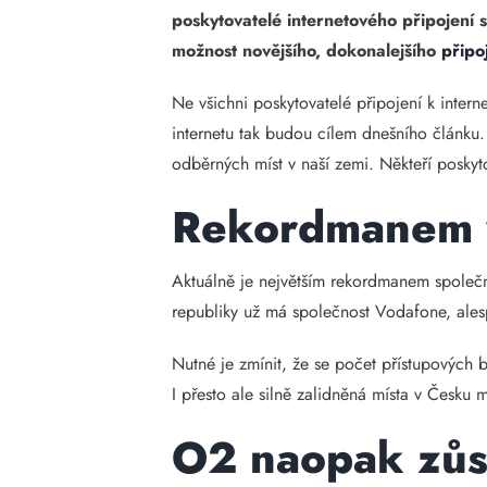
poskytovatelé internetového připojení 
možnost novějšího, dokonalejšího
připo
Ne všichni poskytovatelé připojení k interne
internetu tak budou cílem dnešního článku.
odběrných míst v naší zemi. Někteří poskyto
Rekordmanem v
Aktuálně je největším rekordmanem společno
republiky už má společnost Vodafone, ales
Nutné je zmínit, že se počet přístupových 
I přesto ale silně zalidněná místa v Česku 
O2 naopak zůst