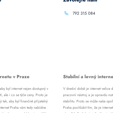
792 315 084
rnetu v Praze
Stabilní a levný interne
by byl internet nejen dostupný v
V dnešní době je internet velice d
tí, ale i co se týče ceny. Proto je
pracovní nástroj a je opravdu nutn
ý tak, aby byl finančně přijatelný
stabilitu. Proto se může naše spol
Internet Praha vám tedy nabídne
Praha pochlubit tím, že je internet