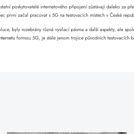
ostatní poskytovatelé internetového připojení zůstávají daleko z
bec první začal pracovat s 5G na testovacích místech v České repub
uce, byly rozebrány různá vysílací pásma a další aspekty, ale spo
nternetu
formou 5G, je stále jenom trojice původních testovacích 