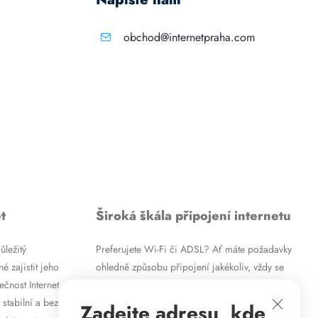
obchod@internetpraha.com
t
Široká škála připojení internetu
ůležitý
Preferujete Wi-Fi či ADSL? Ať máte požadavky
é zajistit jeho
ohledně způsobu připojení jakékoliv, vždy se
ečnost Internet
vám pokusíme vyjít vstříc. Kromě
 stabilní a bez
vysokorychlostního ADSL internetu nabízíme
Zadejte adresu, kde