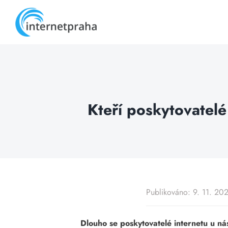
Skip
to
content
Kteří poskytovatelé
Publikováno: 9. 11. 20
Dlouho se poskytovatelé internetu u ná