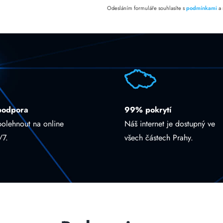
Odesláním formuláře souhlasíte s
podmínkami
a
podpora
99% pokrytí
polehnout na online
Náš internet je dostupný ve
/7.
všech částech Prahy.