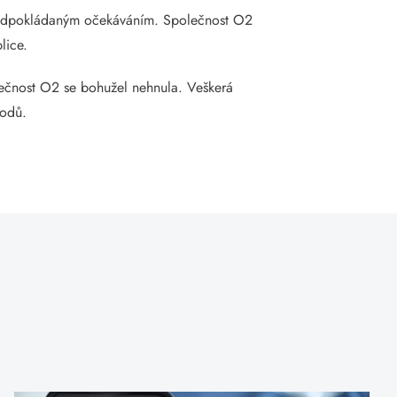
a předpokládaným očekáváním. Společnost O2
lice.
lečnost O2 se bohužel nehnula. Veškerá
bodů.