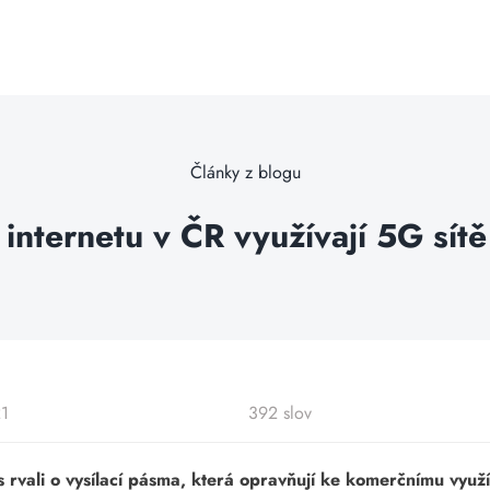
Články z blogu
 internetu v ČR využívají 5G sít
21
392 slov
s rvali o vysílací pásma, která opravňují ke komerčnímu využ