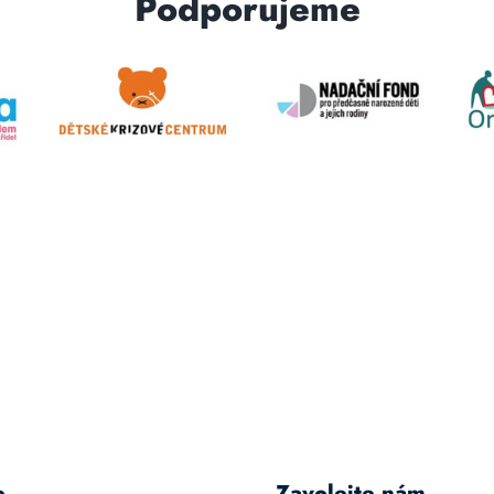
Podporujeme
e
Zavolejte nám