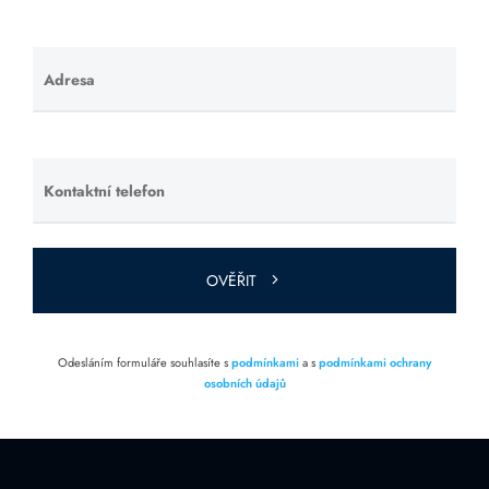
Adresa
Ponechte
toto pole
prázdné.
Kontaktní telefon
Ponechte
toto pole
prázdné.
OVĚŘIT
Odesláním formuláře souhlasíte s
podmínkami
a s
podmínkami ochrany
osobních údajů