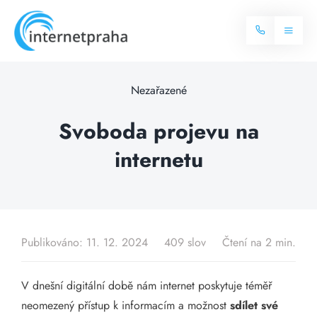
Skip
to
Toggl
content
Naviga
Domů
Nezařazené
Internet
Svoboda projevu na
internetu
Balíčky internetu
Televize
Více o internetu
Dostupnost
Často hledané dotazy
Publikováno: 11. 12. 2024
409 slov
Čtení na 2 min.
Blog
V dnešní digitální době nám internet poskytuje téměř
Kontakt
neomezený přístup k informacím a možnost
sdílet své