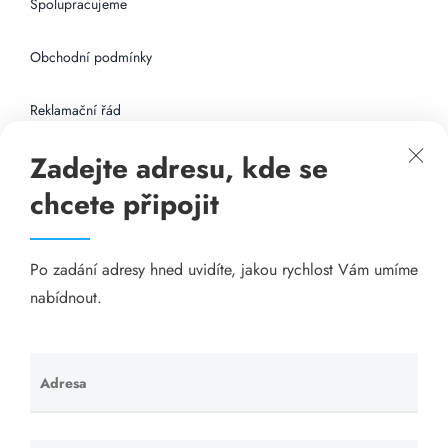
Spolupracujeme
Obchodní podmínky
Reklamační řád
Zadejte adresu, kde se
Připojení k internetu
chcete připojit
Odkazy
Po zadání adresy hned uvidíte, jakou rychlost Vám umíme
Katalog A-seznam.cz
nabídnout.
Matrace - Purtex.sk
Visací zámky - TOKOZ
Adresa
Ponechte
toto pole
Poskytnutí sídla společnosti - YOURFIRM.CZ
prázdné.