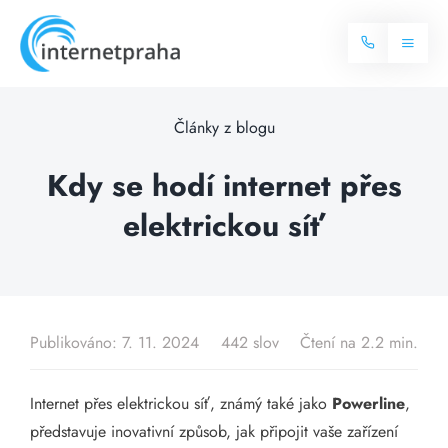
Skip
to
Toggl
content
Naviga
Domů
Články z blogu
Internet
Kdy se hodí internet přes
elektrickou síť
Balíčky internetu
Televize
Více o internetu
Dostupnost
Často hledané dotazy
Publikováno: 7. 11. 2024
442 slov
Čtení na 2.2 min.
Blog
Internet přes elektrickou síť, známý také jako
Powerline
,
Kontakt
představuje inovativní způsob, jak připojit vaše zařízení