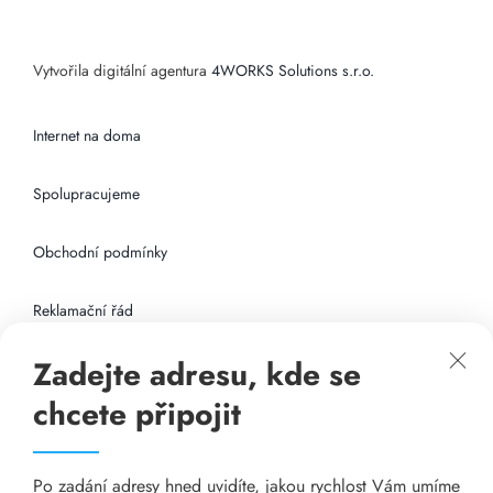
Vytvořila digitální agentura
4WORKS Solutions s.r.o.
Internet na doma
Spolupracujeme
Obchodní podmínky
Reklamační řád
Zadejte adresu, kde se
Připojení k internetu
chcete připojit
Odkazy
Po zadání adresy hned uvidíte, jakou rychlost Vám umíme
Katalog A-seznam.cz