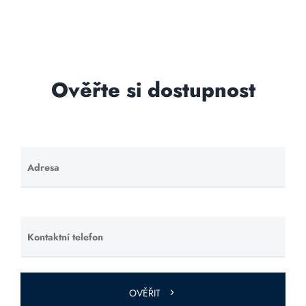
Ověřte si dostupnost
Adresa
Ponechte
toto pole
prázdné.
Kontaktní telefon
Ponechte
toto pole
prázdné.
OVĚŘIT