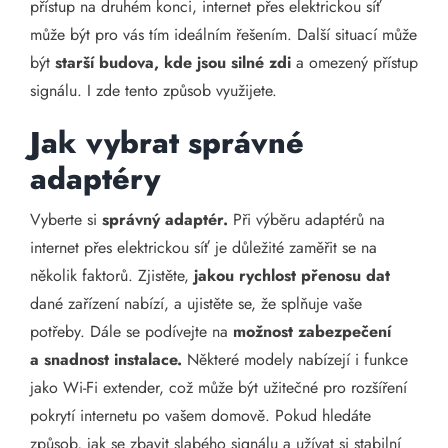
přístup na druhém konci, internet přes elektrickou síť
může být pro vás tím ideálním řešením. Další situací může
být
starší budova, kde jsou silné zdi
a omezený přístup
signálu. I zde tento způsob využijete.
Jak vybrat správné
adaptéry
Vyberte si
správný adaptér.
Při výběru adaptérů na
internet přes elektrickou síť je důležité zaměřit se na
několik faktorů. Zjistěte,
jakou rychlost přenosu dat
dané zařízení nabízí, a ujistěte se, že splňuje vaše
potřeby. Dále se podívejte na
možnost zabezpečení
a snadnost instalace.
Některé modely nabízejí i funkce
jako Wi-Fi extender, což může být užitečné pro rozšíření
pokrytí internetu po vašem domově. Pokud hledáte
způsob, jak se zbavit slabého signálu a užívat si stabilní