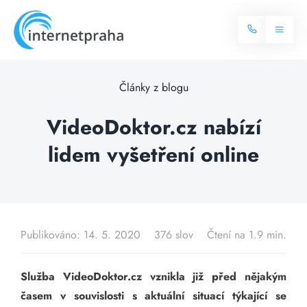
Skip
to
Toggl
content
Naviga
Domů
Články z blogu
Internet
VideoDoktor.cz nabízí
lidem vyšetření online
Balíčky internetu
Televize
Více o internetu
Dostupnost
Často hledané dotazy
Publikováno: 14. 5. 2020
376 slov
Čtení na 1.9 min.
Blog
Služba VideoDoktor.cz vznikla již před nějakým
Kontakt
časem v souvislosti s aktuální situací týkající se