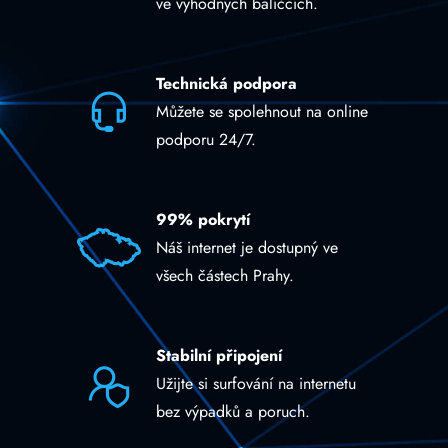
ve výhodných balíčcích.
Technická podpora
Můžete se spolehnout na online
podporu 24/7.
99% pokrytí
Náš internet je dostupný ve
všech částech Prahy.
Stabilní připojení
Užijte si surfování na internetu
bez výpadků a poruch.