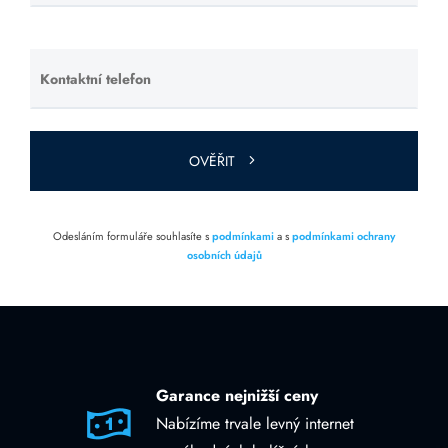
toto pole
prázdné.
Kontaktní telefon
Ponechte
toto pole
prázdné.
OVĚŘIT
Odesláním formuláře souhlasíte s
podmínkami
a s
podmínkami ochrany
osobních údajů
Garance nejnižší ceny
Nabízíme trvale levný internet