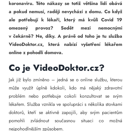
koronaviru. Této nákazy se totiž většina lidí obává
a pokud nemusí, raději nevychází z domu. Co když
ale potřebují k lékaři, který má kvůli Covid 19
omezený provoz? Sedět mezi nemocnými
v čekárně? Ne, díky. A právě od toho je tu služba
VideoDoktor.cz, která nabízí vyšetření lékařem
online z pohodlí domova.
Co je VideoDoktor.cz?
Jak již bylo zmíněno – jedná se o online službu, kterou
může využít úplně kdokoli, kdo má nějaký zdravotní
problém nebo potřebuje cokoli konzultovat se svým
lékařem. Služba vznikla ve spolupráci s několika stovkami
doktorů, kteří se aktivně zapojili, aby svým pacientům
pomohli zvládnout současnou situaci co možná
nejpohodlnějším způsobem.