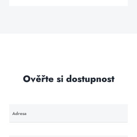
Ověřte si dostupnost
Adresa
Ponechte
toto pole
prázdné.