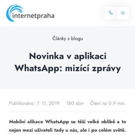
Skip
to
Toggl
content
Naviga
Domů
Články z blogu
Internet
Novinka v aplikaci
WhatsApp: mizící zprávy
Balíčky internetu
Televize
Více o internetu
Dostupnost
Často hledané dotazy
Publikováno: 7. 11. 2019
180 slov
Čtení na 0.9 min.
Blog
Mobilní alikace WhatsApp se těší velké oblibě a to
Kontakt
nejen mezi uživateli tady u nás, ale i po celém světě.