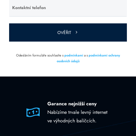
Kontaktní telefon
Ponechte
toto pole
prázdné.
OVĚŘIT
Odesláním formuláře souhlasíte s
podmínkami
a s
podmínkami ochrany
osobních údajů
Garance nejnižší ceny
Nabízíme trvale levný internet
ve výhodných balíčcích.