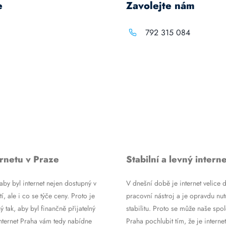
e
Zavolejte nám
792 315 084
rnetu v Praze
Stabilní a levný interne
by byl internet nejen dostupný v
V dnešní době je internet velice d
tí, ale i co se týče ceny. Proto je
pracovní nástroj a je opravdu nutn
ý tak, aby byl finančně přijatelný
stabilitu. Proto se může naše spol
Internet Praha vám tedy nabídne
Praha pochlubit tím, že je internet