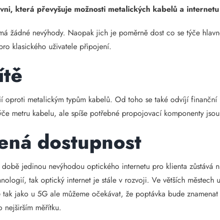
rovni, která převyšuje možnosti metalických kabelů a interne
má žádné nevýhody. Naopak jich je poměrně dost co se týče hlavně 
ro klasického uživatele připojení.
ítě
í oproti metalickým typům kabelů. Od toho se také odvíjí finanční 
týče metru kabelu, ale spíše potřebné propojovací komponenty jsou
žená dostupnost
í době jedinou nevýhodou optického internetu pro klienta zůstává 
logií, tak optický internet je stále v rozvoji. Ve větších městech u
ejně tak jako u 5G ale můžeme očekávat, že poptávka bude znamenat
 nejširším měřítku.