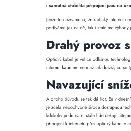
i samotná stabilita připojení jsou na ú
Jenže to neznamená, že optický internet ne
podíváme jak na ně, tak i zmíníme výhody p
Drahý provoz s
Optický kabel je velice odlišnou technologi
internet kabelem
není až tak dražší, co se 
Navazující sní
A z toho důvodu se tak dá říct, že v dnešn
je zcela nepochybně široce dostupnou techno
kdekoliv jinde na ni stále lidé čekají. St
připojení k internetu
přes optický kabel v co