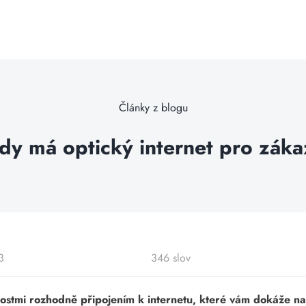
Články z blogu
y má optický internet pro záka
3
346 slov
ostmi rozhodně připojením k internetu, které vám dokáže nab