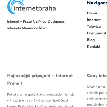
Navigac
Domů
Internet
Internet v Praze
CZIN.eu
Dostupnost
Televize
internetu
Měření rychlosti
Dostupnost
Blog
Kontakt
Nejlevnější připojení – Internet
Ceny inte
Praha 1
Dbáme na to, a
celé šíři pokry
Pokud sháníte spolehlivého dodavatele internetu
ceník nastaven
v Praze, jste na správné adrese. Společnost
pro všechny. 
Internet Praha vám doručí a nainstaluje internet