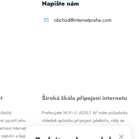
Napište nám
obchod@internetpraha.com
t
Široká škála připojení internetu
ůležitý
Preferujete Wi-Fi či ADSL? Ať máte požadavky
é zajistit jeho
ohledně způsobu připojení jakékoliv, vždy se
ečnost Internet
vám pokusíme vyjít vstříc. Kromě
 stabilní a bez
vysokorychlostního ADSL internetu nabízíme