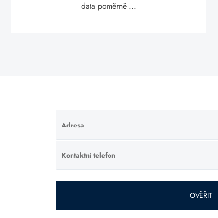
data poměrně ...
Adresa
Ponechte
toto pole
prázdné.
Kontaktní telefon
Ponechte
toto pole
prázdné.
OVĚŘIT