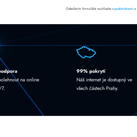
Odesláním formuláře souhlasíte s
podmínkami
a
podpora
99% pokrytí
polehnout na online
Náš internet je dostupný ve
/7.
všech částech Prahy.