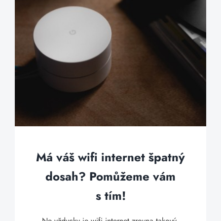
Má váš wifi internet špatný
dosah? Pomůžeme vám
s tím!
Ne vždycky je wifi internet zrovna takový,