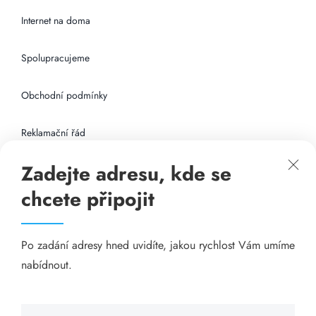
Internet na doma
Spolupracujeme
Obchodní podmínky
Reklamační řád
Zadejte adresu, kde se
Připojení k internetu
chcete připojit
Odkazy
Po zadání adresy hned uvidíte, jakou rychlost Vám umíme
Katalog A-seznam.cz
nabídnout.
Matrace - Purtex.sk