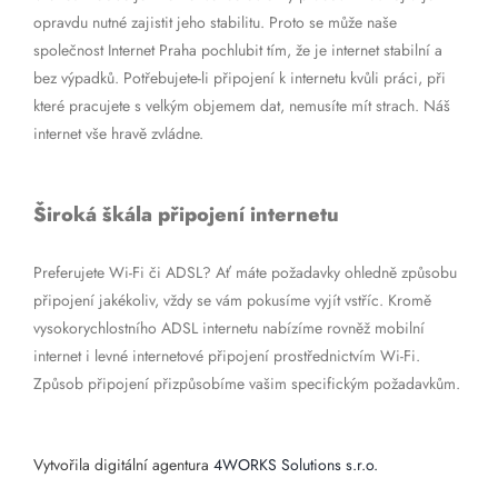
opravdu nutné zajistit jeho stabilitu. Proto se může naše
společnost Internet Praha pochlubit tím, že je internet stabilní a
bez výpadků. Potřebujete-li připojení k internetu kvůli práci, při
které pracujete s velkým objemem dat, nemusíte mít strach. Náš
internet vše hravě zvládne.
Široká škála připojení internetu
Preferujete Wi-Fi či ADSL? Ať máte požadavky ohledně způsobu
připojení jakékoliv, vždy se vám pokusíme vyjít vstříc. Kromě
vysokorychlostního ADSL internetu nabízíme rovněž mobilní
internet i levné internetové připojení prostřednictvím Wi-Fi.
Způsob připojení přizpůsobíme vašim specifickým požadavkům.
Vytvořila digitální agentura
4WORKS Solutions s.r.o.