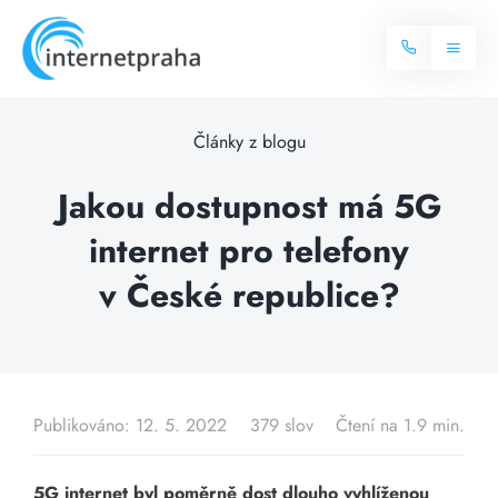
Skip
to
Toggl
content
Naviga
Domů
Články z blogu
Internet
Jakou dostupnost má 5G
internet pro telefony
Balíčky internetu
Televize
v České republice?
Více o internetu
Dostupnost
Často hledané dotazy
Blog
Publikováno: 12. 5. 2022
379 slov
Čtení na 1.9 min.
Kontakt
5G internet byl poměrně dost dlouho vyhlíženou