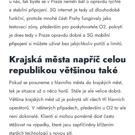
u nás, tak byste se v Praze neměli bát o opravdu rychlé
a stabilní připojení. 5G internet je tady už dlouhodobě
funkční, protože mnohé části Prahy fungovaly jako
testovací zóny, především pro poskytovatele O2. pokrytí
je dnes tedy v Praze opravdu dobré a 5G
mobilní
připojení
si můžete užívat bez jakýchkoliv potíží a limitů.
Krajská města napříč celou
republikou většinou také
Pokud se posuneme z hlavního města do krajských měst,
tak je situace už o něco horší. Stále je ale velice dobrá.
Většina krajských měst už je pokrytá sítí všech tří hlavních
operátorů. V některých případech, především u O2 to ale
není dokonalé. Klienti si mohou poměrně dost často
stěžovat na výpadky, které jsou zapříčiněny křížením
starších technologií s novou sítí.