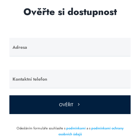
Ověřte si dostupnost
Adresa
Ponechte
toto pole
prázdné.
Kontaktní telefon
Ponechte
toto pole
prázdné.
OVĚŘIT
Odesláním formuláře souhlasíte s
podmínkami
a s
podmínkami ochrany
osobních údajů