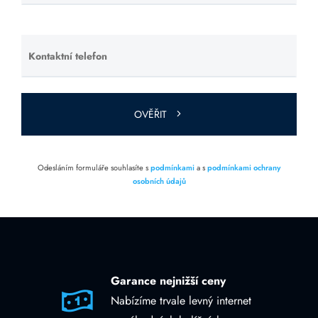
toto pole
prázdné.
Kontaktní telefon
Ponechte
toto pole
prázdné.
OVĚŘIT
Odesláním formuláře souhlasíte s
podmínkami
a s
podmínkami ochrany
osobních údajů
Garance nejnižší ceny
Nabízíme trvale levný internet