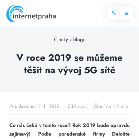
Skip
to
Toggl
content
Naviga
Domů
Články z blogu
Internet
V roce 2019 se můžeme
těšit na vývoj 5G sítě
Balíčky internetu
Televize
Více o internetu
Dostupnost
Často hledané dotazy
Publikováno: 1. 1. 2019
238 slov
Čtení na 1.2 min.
Blog
Co nás čeká v tomto roce? Rok 2019 bude opravdu
Kontakt
zajímavý! Podle poradenské firmy Deloitte