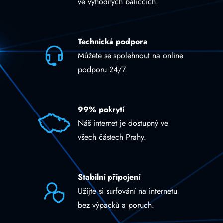
ve výhodných balíčcích.
Technická podpora
Můžete se spolehnout na online
podporu 24/7.
99% pokrytí
Náš internet je dostupný ve
všech částech Prahy.
Stabilní připojení
Užijte si surfování na internetu
bez výpadků a poruch.