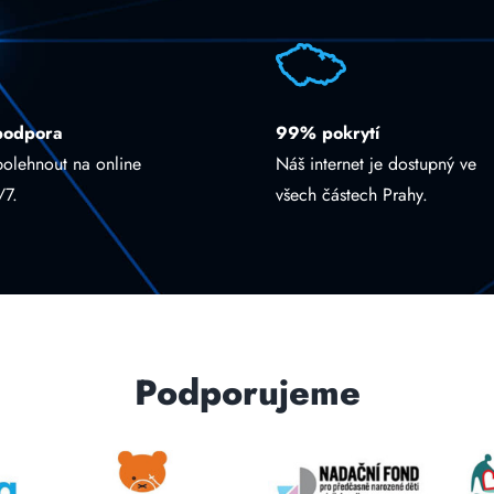
podpora
99% pokrytí
polehnout na online
Náš internet je dostupný ve
/7.
všech částech Prahy.
Podporujeme