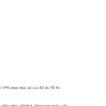
ní VPN dnes stojí od cca 50 do 90 Kč
 stále velmi užitečná. Nejen pro práci, ale