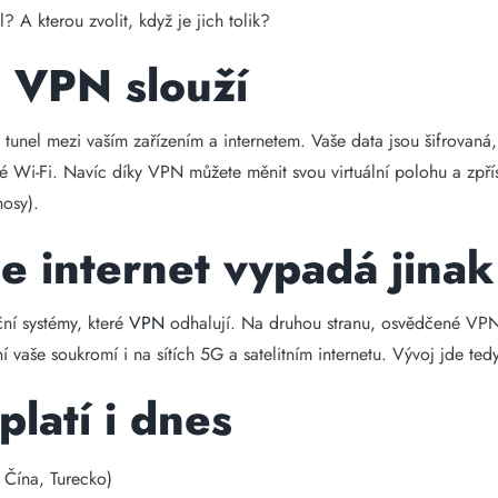
A kterou zvolit, když je jich tolik?
 VPN slouží
ý tunel mezi vaším zařízením a internetem. Vaše data jsou šifrovaná,
jné Wi-Fi. Navíc díky VPN můžete měnit svou virtuální polohu a zpř
nosy).
e internet vypadá jinak
ní systémy, které
VPN
odhalují. Na druhou stranu, osvědčené VPN s
 vaše soukromí i na sítích 5G a satelitním internetu. Vývoj jde ted
latí i dnes
 Čína, Turecko)