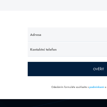
Adresa
Ponechte
toto pole
prázdné.
Kontaktní telefon
Ponechte
toto pole
prázdné.
OVĚŘIT
Odesláním formuláře souhlasíte s
podmínkami
a