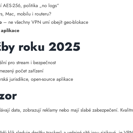
í AES-256, politika „no logs“
, Mac, mobilu i routeru?
b
– ne všechny VPN umí obejít geo-blokace
 aplikace
žby roku 2025
ální pro stream i bezpečnost
ezený počet zařízení
rská jurisdikce, open-source aplikace
zor
vají data, zobrazují reklamy nebo mají slabé zabezpečení. Kvalit
ý klik sleduje desítky trackerů a veřejné sítě jsou rizikové, je VPN