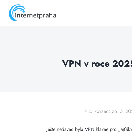
Skip
to
content
VPN v roce 2025:
Publikováno: 26. 5. 2
Ještě nedávno byla
VPN
hlavně pro „ajťáky“