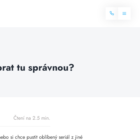
Toggle
Navigat
Domů
Internet
brat tu správnou?
Balíčky internetu
Televize
Více o internetu
Dostupnost
Často hledané dotazy
Blog
Čtení na 2.5 min.
Kontakt
bo si chce pustit oblíbený seriál z jiné