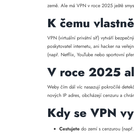
země. Ale má VPN v roce 2025 ještě smysl? 
K čemu vlastně
VPN (virtuální privátní síť) vytváří bezpečn
poskytovatel internetu, ani hacker na veře
(např. Netflix, YouTube nebo sportovní pře
V roce 2025 al
Weby čím dál víc nasazují pokročilé detekč
nových IP adres, obcházejí cenzuru a chrání
Kdy se VPN vyp
Cestujete
do zemí s cenzurou (např.