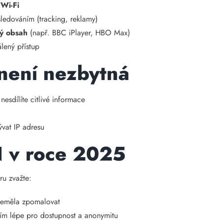
 Wi-Fi
sledováním (tracking, reklamy)
ný obsah
(např. BBC iPlayer, HBO Max)
álený přístup
není nezbytná
esdílíte citlivé informace
ývat IP adresu
N v roce 2025
ěru zvažte:
eměla zpomalovat
tím lépe pro dostupnost a anonymitu