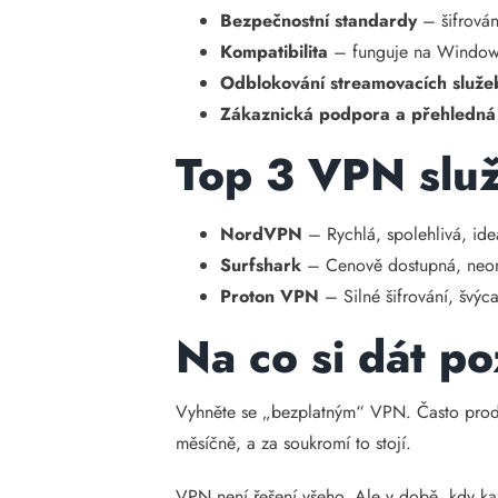
Bezpečnostní standardy
– šifrován
Kompatibilita
– funguje na Windows
Odblokování streamovacích služe
Zákaznická podpora a přehledná
Top 3 VPN slu
NordVPN
– Rychlá, spolehlivá, ide
Surfshark
– Cenově dostupná, neom
Proton VPN
– Silné šifrování, švýca
Na co si dát po
Vyhněte se „bezplatným“ VPN. Často prodá
měsíčně, a za soukromí to stojí.
VPN není řešení všeho. Ale v době, kdy každ