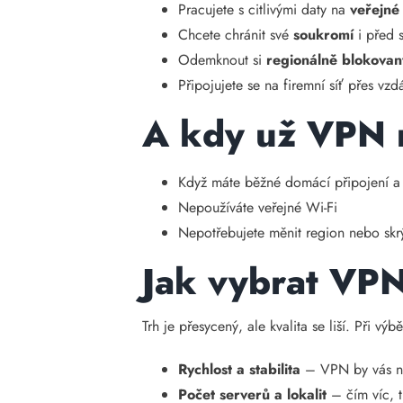
Pracujete s citlivými daty na
veřejné
Chcete chránit své
soukromí
i před 
Odemknout si
regionálně blokova
Připojujete se na firemní síť přes vzd
A kdy už VPN 
Když máte běžné domácí připojení a n
Nepoužíváte veřejné Wi-Fi
Nepotřebujete měnit region nebo skr
Jak vybrat VP
Trh je přesycený, ale kvalita se liší. Při výb
Rychlost a stabilita
– VPN by vás n
Počet serverů a lokalit
– čím víc, 