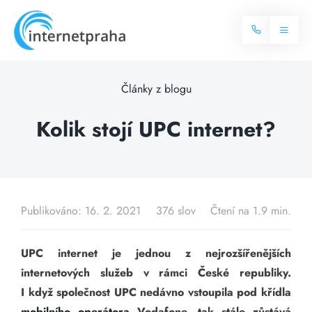
Skip
to
Toggl
content
Naviga
Domů
Články z blogu
Internet
Kolik stojí UPC internet?
Balíčky internetu
Televize
Více o internetu
Dostupnost
Publikováno: 16. 2. 2021
376 slov
Čtení na 1.9 min.
Často hledané dotazy
Blog
UPC internet je jednou z nejrozšířenějších
internetových služeb v rámci České republiky.
Kontakt
I když společnost UPC nedávno vstoupila pod křídla
mobilního operátora
Vodafone, tak stále zůstává