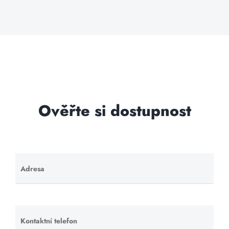
Ověřte si dostupnost
Adresa
Ponechte
toto pole
prázdné.
Kontaktní telefon
Ponechte