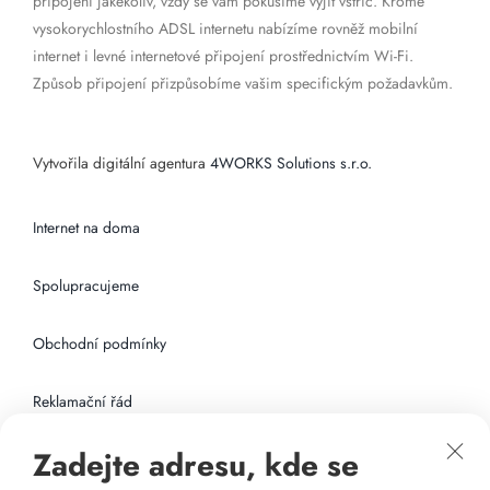
připojení jakékoliv, vždy se vám pokusíme vyjít vstříc. Kromě
vysokorychlostního ADSL internetu nabízíme rovněž mobilní
internet i levné internetové připojení prostřednictvím Wi-Fi.
Způsob připojení přizpůsobíme vašim specifickým požadavkům.
Vytvořila digitální agentura
4WORKS Solutions s.r.o.
Internet na doma
Spolupracujeme
Obchodní podmínky
Reklamační řád
Zadejte adresu, kde se
Připojení k internetu