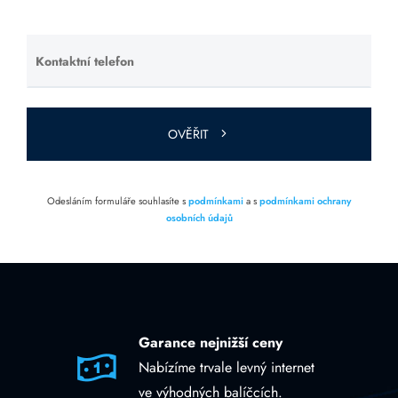
prázdné.
Kontaktní telefon
Ponechte
toto pole
prázdné.
OVĚŘIT
Odesláním formuláře souhlasíte s
podmínkami
a s
podmínkami ochrany
osobních údajů
Garance nejnižší ceny
Nabízíme trvale levný internet
ve výhodných balíčcích.