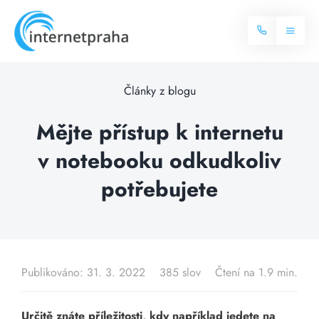
Skip
to
Toggl
content
Naviga
Domů
Články z blogu
Internet
Mějte přístup k internetu
v notebooku odkudkoliv
Balíčky internetu
Televize
potřebujete
Více o internetu
Dostupnost
Často hledané dotazy
Blog
Publikováno: 31. 3. 2022
385 slov
Čtení na 1.9 min.
Kontakt
Určitě znáte příležitosti, kdy například jedete na