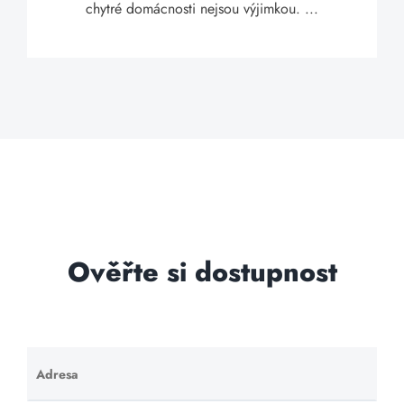
chytré domácnosti nejsou výjimkou. ...
Ověřte si dostupnost
Adresa
Ponechte
toto pole