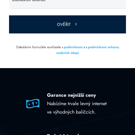
Ponechte
toto pole
prázdné.
OVĚŘIT
Odesláním formuláře souhlasíte s
podmínkami
a s
podmínkami ochrany
osobních údajů
Garance nejnižší ceny
Nabízíme trvale levný internet
ve výhodných balíčcích.