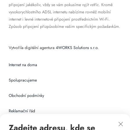
připojení jakékoliv, vždy se vám pokusíme vyjít vstříc. Kromě
vysokorychlostního ADSL internetu nabízíme rovněž mobilní
internet i levné internetové připojení prostřednictvím Wi-Fi.
Způsob připojení přizpůsobíme vašim specifickým požadavkům.
Vytvořila digitální agentura
4WORKS Solutions s.r.o.
Internet na doma
Spolupracujeme
Obchodní podmínky
Reklamační řád
Zadejte adresu, kde se
Připojení k internetu