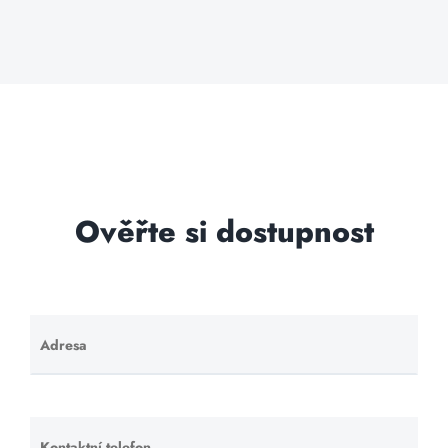
Ověřte si dostupnost
Adresa
Ponechte
toto pole
prázdné.
Kontaktní telefon