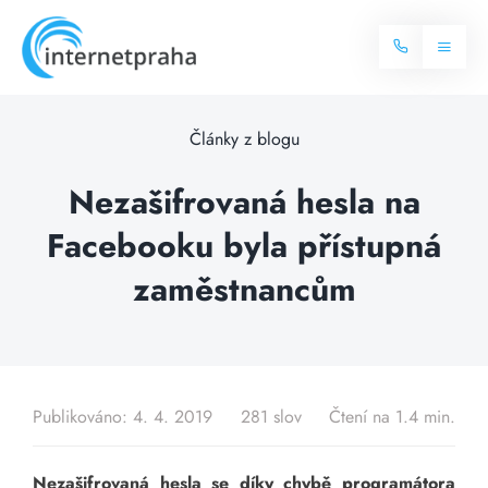
Skip
to
Toggl
content
Naviga
Domů
Články z blogu
Internet
Nezašifrovaná hesla na
Facebooku byla přístupná
Balíčky internetu
Televize
zaměstnancům
Více o internetu
Dostupnost
Často hledané dotazy
Blog
Publikováno: 4. 4. 2019
281 slov
Čtení na 1.4 min.
Kontakt
Nezašifrovaná hesla se díky chybě programátora