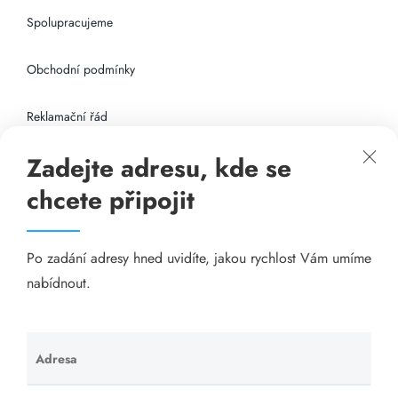
Spolupracujeme
Obchodní podmínky
Reklamační řád
Zadejte adresu, kde se
Připojení k internetu
chcete připojit
Odkazy
Po zadání adresy hned uvidíte, jakou rychlost Vám umíme
Katalog A-seznam.cz
nabídnout.
Matrace - Purtex.sk
Visací zámky - TOKOZ
Adresa
Ponechte
toto pole