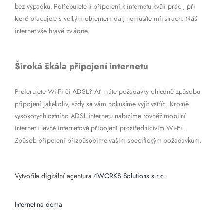
bez výpadků. Potřebujete-li připojení k internetu kvůli práci, při
které pracujete s velkým objemem dat, nemusíte mít strach. Náš
internet vše hravě zvládne.
Široká škála připojení internetu
Preferujete Wi-Fi či ADSL? Ať máte požadavky ohledně způsobu
připojení jakékoliv, vždy se vám pokusíme vyjít vstříc. Kromě
vysokorychlostního ADSL internetu nabízíme rovněž mobilní
internet i levné internetové připojení prostřednictvím Wi-Fi.
Způsob připojení přizpůsobíme vašim specifickým požadavkům.
Vytvořila digitální agentura
4WORKS Solutions s.r.o.
Internet na doma