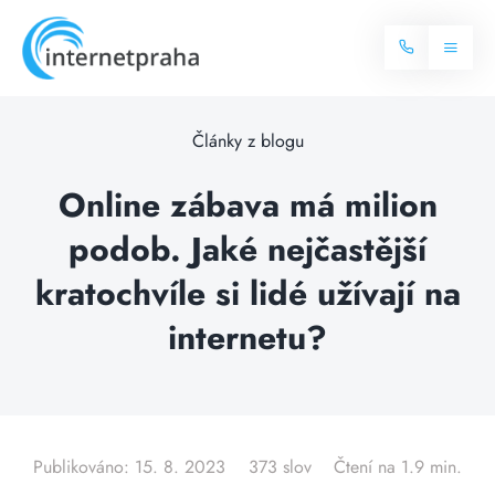
Skip
to
Toggl
content
Naviga
Domů
Články z blogu
Internet
Online zábava má milion
podob. Jaké nejčastější
Balíčky internetu
Televize
kratochvíle si lidé užívají na
Více o internetu
Dostupnost
internetu?
Často hledané dotazy
Blog
Kontakt
Publikováno: 15. 8. 2023
373 slov
Čtení na 1.9 min.