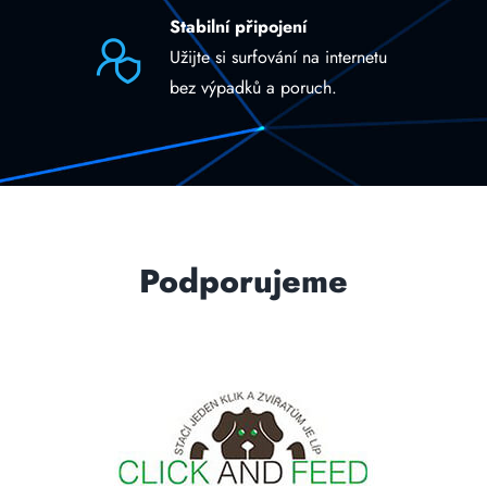
Stabilní připojení
Užijte si surfování na internetu
bez výpadků a poruch.
Podporujeme