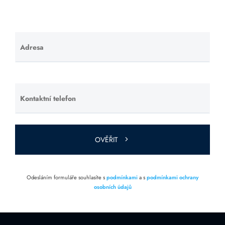
Adresa
Ponechte
toto pole
prázdné.
Kontaktní telefon
Ponechte
toto pole
prázdné.
OVĚŘIT
Odesláním formuláře souhlasíte s
podmínkami
a s
podmínkami ochrany
osobních údajů