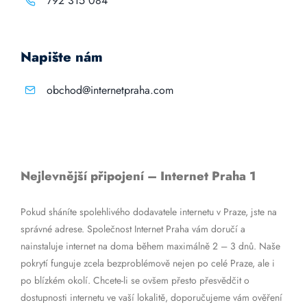
792 315 084
Napište nám
obchod@internetpraha.com
Nejlevnější připojení – Internet Praha 1
Pokud sháníte spolehlivého dodavatele internetu v Praze, jste na
správné adrese. Společnost Internet Praha vám doručí a
nainstaluje internet na doma během maximálně 2 – 3 dnů. Naše
pokrytí funguje zcela bezproblémově nejen po celé Praze, ale i
po blízkém okolí. Chcete-li se ovšem přesto přesvědčit o
dostupnosti internetu ve vaší lokalitě, doporučujeme vám ověření