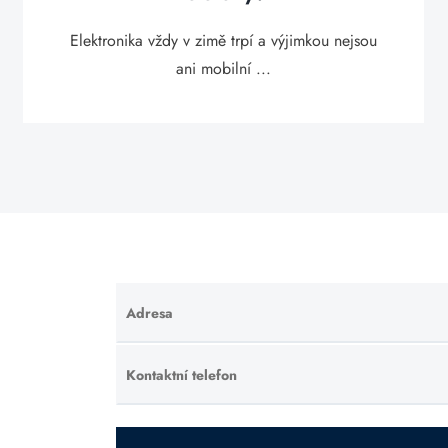
Elektronika vždy v zimě trpí a výjimkou nejsou
ani mobilní ...
Adresa
Ponechte
toto pole
prázdné.
Kontaktní telefon
Ponechte
toto pole
prázdné.