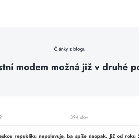
Články z blogu
stní modem možná již v druhé po
9
394 slov
eskou republiku nepolevuje, ba spíše naopak. Již od roku