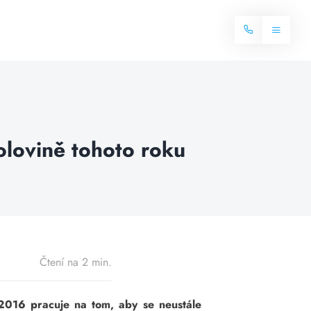
Toggle
Navigat
Domů
Internet
lovině tohoto roku
Balíčky internetu
Televize
Více o internetu
Dostupnost
Často hledané dotazy
Blog
Čtení na 2 min.
Kontakt
 2016 pracuje na tom, aby se neustále