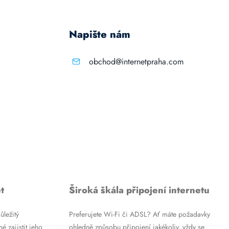
Napište nám
obchod@internetpraha.com
t
Široká škála připojení internetu
ůležitý
Preferujete Wi-Fi či ADSL? Ať máte požadavky
é zajistit jeho
ohledně způsobu připojení jakékoliv, vždy se