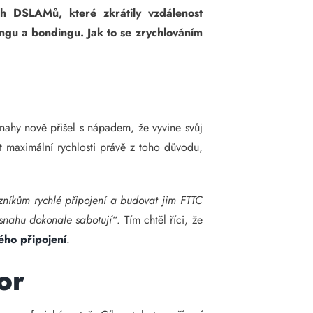
ch DSLAMů, které zkrátily vzdálenost
ngu a bondingu. Jak to se zrychlováním
snahy nově přišel s nápadem, že vyvine svůj
t maximální rychlosti právě z toho důvodu,
níkům rychlé připojení a budovat jim FTTC
 snahu dokonale sabotují“
. Tím chtěl říci, že
ého připojení
.
or