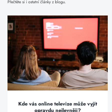
Přečtěte si i ostatní články z blogu.
Kde vás online televize může vyjít
opravdu nejlevněji?