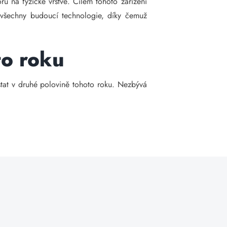
u na fyzické vrstvě. Cílem tohoto zařízení
 všechny budoucí technologie, díky čemuž
to roku
stat v druhé polovině tohoto roku. Nezbývá