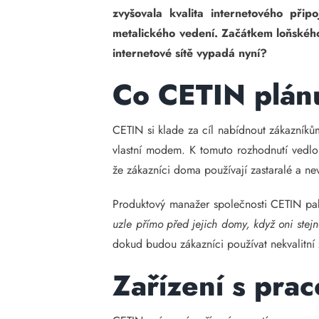
zvyšovala kvalita internetového při
metalického vedení. Začátkem loňského
internetové sítě vypadá nyní?
Co CETIN plánu
CETIN si klade za cíl nabídnout zákazníkům
vlastní modem. K tomuto rozhodnutí vedlo 
že zákazníci doma používají zastaralé a ne
Produktový manažer společnosti CETIN pak
uzle přímo před jejich domy, když oni stej
dokud budou zákazníci používat nekvalitní
Zařízení s pra