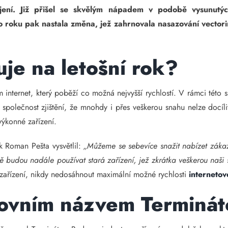
pojení. Již přišel se skvělým nápadem v podobě vysunutý
 roku pak nastala změna, jež zahrnovala nasazování vectori
je na letošní rok?
 internet, který poběží co možná nejvyšší rychlostí. V rámci této 
společnost zjištění, že mnohdy i přes veškerou snahu nelze docíli
výkonné zařízení.
 Roman Pešta vysvětlil:
„Můžeme se sebevíce snažit nabízet zákaz
ně budou nadále používat stará zařízení, jež zkrátka veškerou naši
 zařízení, nikdy nedosáhnout maximální možné rychlosti
internetov
covním názvem Terminát