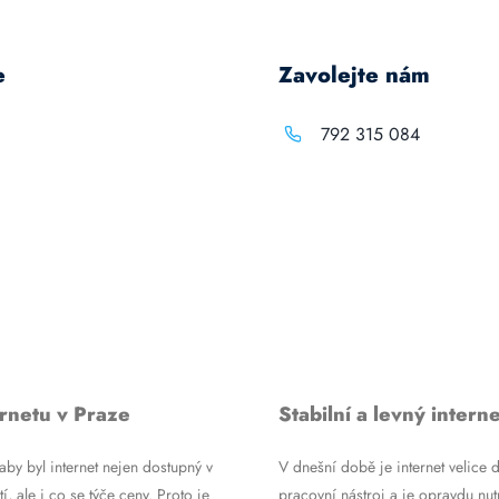
e
Zavolejte nám
792 315 084
rnetu v Praze
Stabilní a levný interne
by byl internet nejen dostupný v
V dnešní době je internet velice d
tí, ale i co se týče ceny. Proto je
pracovní nástroj a je opravdu nutn