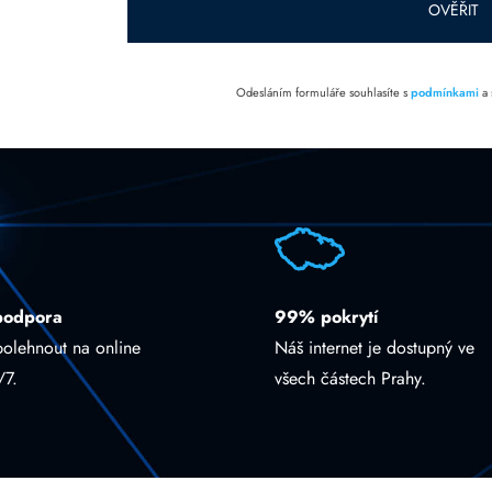
OVĚŘIT
Odesláním formuláře souhlasíte s
podmínkami
a
podpora
99% pokrytí
polehnout na online
Náš internet je dostupný ve
/7.
všech částech Prahy.