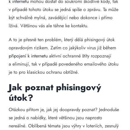
k internetu
mohou dostat do soukromí škodlivé kódy, tak
v případě tohoto útoku se jedná spíše o zprávu. Ta může
být schválně mylná, zavádějící nebo dokonce i přímo
lživá. Většinou vás ale táhne ke kontaktu.
A to je přesně ten problém, který dělá phisingový útok
opravdovým rizikem. Zatím co jakýkoliv virus již během
připojení k internetu
aktivní ochranné štíty rozpoznají
a eliminují, tak v případě povedeného emailového útoku
je to pro klasickou ochranu obtížné.
Jak poznat phisingový
útok?
Otázkou přitom je, jak jej doopravdy poznat? Jednoduše
se jedná o nabídky, které většinou jsou naprosto
nereálné. Oblíbená témata jsou výhry v loteriích, zesnulý