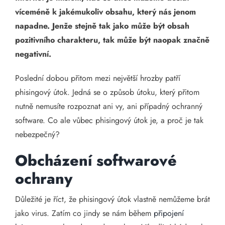
víceméně k jakémukoliv obsahu, který nás jenom
napadne. Jenže stejně tak jako může být obsah
pozitivního charakteru, tak může být naopak značně
negativní.
Poslední dobou přitom mezi největší hrozby patří
phisingový útok. Jedná se o způsob útoku, který přitom
nutně nemusíte rozpoznat ani vy, ani případný ochranný
software. Co ale vůbec phisingový útok je, a proč je tak
nebezpečný?
Obcházení softwarové
ochrany
Důležité je říct, že phisingový útok vlastně nemůžeme brát
jako virus. Zatím co jindy se nám během
připojení