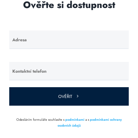
Ověřte si dostupnost
Adresa
Ponechte
toto pole
prázdné.
Kontaktní telefon
Ponechte
toto pole
prázdné.
OVĚŘIT
Odesláním formuláře souhlasíte s
podmínkami
a s
podmínkami ochrany
osobních údajů