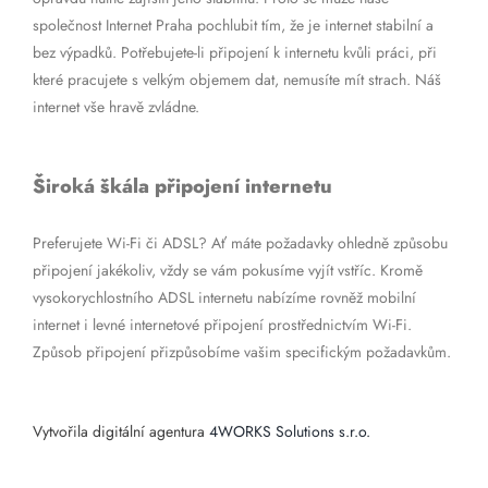
společnost Internet Praha pochlubit tím, že je internet stabilní a
bez výpadků. Potřebujete-li připojení k internetu kvůli práci, při
které pracujete s velkým objemem dat, nemusíte mít strach. Náš
internet vše hravě zvládne.
Široká škála připojení internetu
Preferujete Wi-Fi či ADSL? Ať máte požadavky ohledně způsobu
připojení jakékoliv, vždy se vám pokusíme vyjít vstříc. Kromě
vysokorychlostního ADSL internetu nabízíme rovněž mobilní
internet i levné internetové připojení prostřednictvím Wi-Fi.
Způsob připojení přizpůsobíme vašim specifickým požadavkům.
Vytvořila digitální agentura
4WORKS Solutions s.r.o.