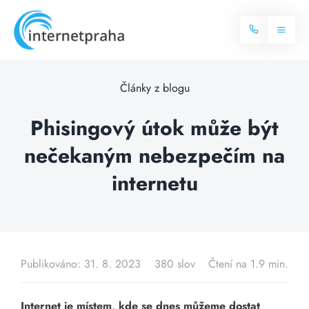
Skip
to
Toggl
content
Naviga
Domů
Články z blogu
Internet
Phisingový útok může být
nečekaným nebezpečím na
Balíčky internetu
Televize
internetu
Více o internetu
Dostupnost
Často hledané dotazy
Blog
Publikováno: 31. 8. 2023
380 slov
Čtení na 1.9 min.
Kontakt
Internet je místem, kde se dnes můžeme dostat