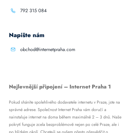
792 315 084
Napište nám
obchod@internetpraha.com
Nejlevnější připojení – Internet Praha 1
Pokud sháníte spolehlivého dodavatele internetu v Praze, jste na
správné adrese. Společnost Internet Praha vám doručí a
nainstaluje internet na doma během maximálně 2 – 3 dnů. Naše
pokrytí funguje zcela bezproblémově nejen po celé Praze, ale i
po blízkém okolí. Chcete-li se ovšem přesto přesvědčit o