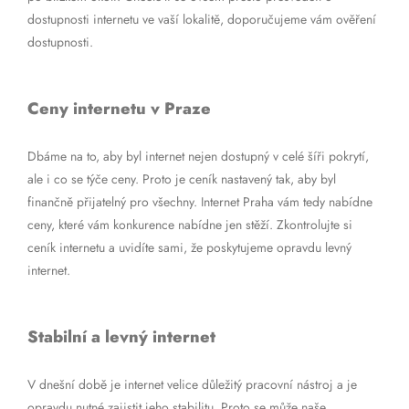
dostupnosti internetu ve vaší lokalitě, doporučujeme vám ověření
dostupnosti.
Ceny internetu v Praze
Dbáme na to, aby byl internet nejen dostupný v celé šíři pokrytí,
ale i co se týče ceny. Proto je ceník nastavený tak, aby byl
finančně přijatelný pro všechny. Internet Praha vám tedy nabídne
ceny, které vám konkurence nabídne jen stěží. Zkontrolujte si
ceník internetu a uvidíte sami, že poskytujeme opravdu levný
internet.
Stabilní a levný internet
V dnešní době je internet velice důležitý pracovní nástroj a je
opravdu nutné zajistit jeho stabilitu. Proto se může naše