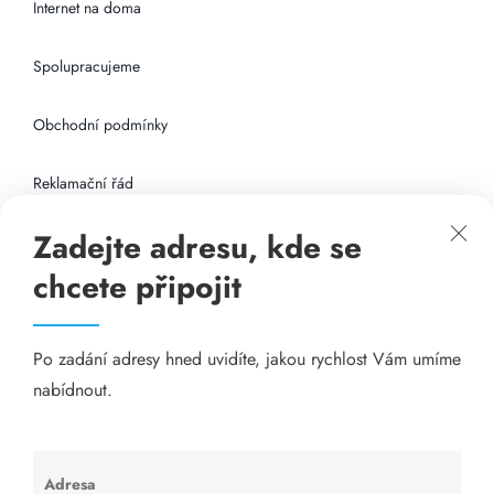
Internet na doma
Spolupracujeme
Obchodní podmínky
Reklamační řád
Zadejte adresu, kde se
Připojení k internetu
chcete připojit
Odkazy
Po zadání adresy hned uvidíte, jakou rychlost Vám umíme
Katalog A-seznam.cz
nabídnout.
Matrace - Purtex.sk
Visací zámky - TOKOZ
Adresa
Ponechte