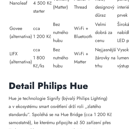
Nanoleaf
4 500 Kč
(Matter)
Thread
designový
interi
starter
důraz
prvek
Bez
Velmi
Širok
Govee
cca
Wi-Fi +
nutného
dobrá za
nabíd
(alternativa)
1 200 Kč
Bluetooth
hubu
cenu
LED p
cca
Bez
Nejjasnější
Vysok
LIFX
Wi-Fi +
1 800
nutného
žárovky na
lumen
(alternativa)
Matter
Kč/ks
hubu
trhu
výstup
Detail Philips Hue
Hue je technologie Signify (bývalý Philips Lighting)
a v ekosystému smart osvětlení drží roli „zlatého
standardu“. Spoléhá se na Hue Bridge (cca 1 200 Kč
samostatně), ke kterému připojíte až 50 zařízení přes