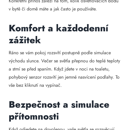
Konkrétní přínos záleží na tom, kolik osvětlovacích bodů
v bytě či domě máte a jak často je používáte.
Komfort a každodenní
zážitek
Ráno se vám pokoj rozsvítí postupně podle simulace
východu slunce. Večer se světla přepnou do teplé teploty
a stmí se před spaním. Když jdete v noci na toaletu,
pohybový senzor rozsvítí jen jemné nasvícení podlahy. To
vše bez kliknutí na vypínač.
Bezpečnost a simulace
přítomnosti
Když odjedete na dovolenou, vaše světla se rozsvěcují