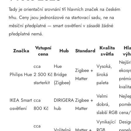
Tady je orientační srovnání tří hlavních značek na českém
trhu. Ceny jsou jednorázové na startovací sadu, ne na
měsíční předplatné — smart osvětlení v zásadě žádné
předplatné nemá.
Vstupní
Kvalita
Hla
Značka
Hub
Standard
cena
světla
výh
Nejšir
cca
Hue
Vysoká,
Zigbee +
ekosy
Philips Hue
2 500 Kč
Bridge
široká
Matter
prémi
starterkit
(Zigbee)
paleta
kvalit
Velmi
Nejle
IKEA Smart
cca
DIRIGERA
Zigbee +
dobrá,
pomě
osvětlení
800 Kč
hub
Matter
slabší RGB
cena/k
Vynikající
Desig
cca
Volitelný
Matter +
RGB,
panel