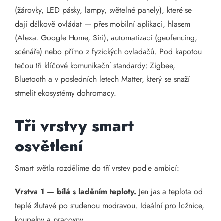
(žárovky, LED pásky, lampy, světelné panely), které se
dají dálkově ovládat — přes mobilní aplikaci, hlasem
(Alexa, Google Home, Siri), automatizací (geofencing,
scénáře) nebo přímo z fyzických ovladačů. Pod kapotou
tečou tři klíčové komunikační standardy: Zigbee,
Bluetooth a v posledních letech Matter, který se snaží
stmelit ekosystémy dohromady.
Tři vrstvy smart
osvětlení
Smart světla rozdělíme do tří vrstev podle ambicí:
Vrstva 1 — bílá s laděním teploty.
Jen jas a teplota od
teplé žlutavé po studenou modravou. Ideální pro ložnice,
koupelny a pracovny.