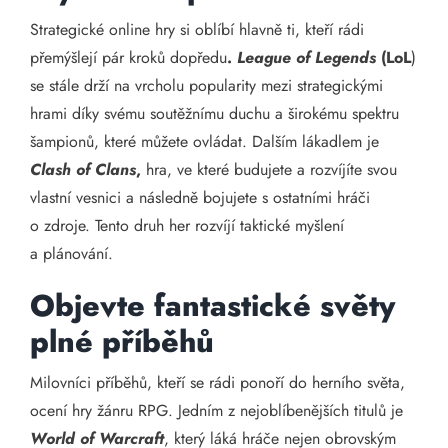
Strategické online hry si oblíbí hlavně ti, kteří rádi
přemýšlejí pár kroků dopředu
.
League of Legends
(LoL
)
se stále drží na vrcholu popularity mezi strategickými
hrami díky svému soutěžnímu duchu a širokému spektru
šampionů, které můžete ovládat. Dalším lákadlem je
Clash of Clans
,
hra, ve které budujete a rozvíjíte svou
vlastní vesnici a následně bojujete s ostatními hráči
o zdroje. Tento druh her rozvíjí taktické myšlení
a plánování.
Objevte fantastické světy
plné příběhů
Milovníci příběhů, kteří se rádi ponoří do herního světa,
ocení hry žánru RPG. Jedním z nejoblíbenějších titulů je
World of Warcraft
, který láká hráče nejen obrovským