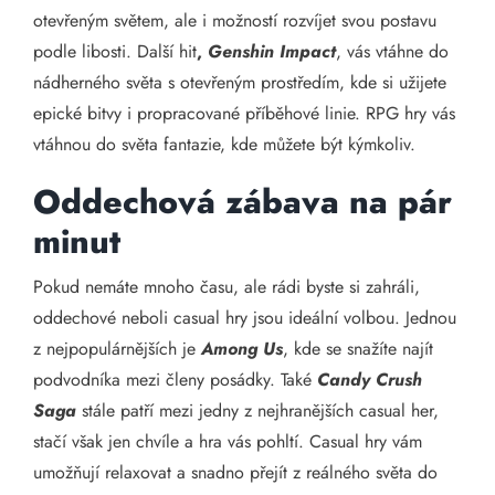
otevřeným světem, ale i možností rozvíjet svou postavu
podle libosti. Další hit
,
Genshin Impact
, vás vtáhne do
nádherného světa s otevřeným prostředím, kde si užijete
epické bitvy i propracované příběhové linie. RPG hry vás
vtáhnou do světa fantazie, kde můžete být kýmkoliv.
Oddechová zábava na pár
minut
Pokud nemáte mnoho času, ale rádi byste si zahráli,
oddechové neboli casual hry jsou ideální volbou. Jednou
z nejpopulárnějších je
Among Us
, kde se snažíte najít
podvodníka mezi členy posádky. Také
Candy Crush
Saga
stále patří mezi jedny z nejhranějších casual her,
stačí však jen chvíle a hra vás pohltí. Casual hry vám
umožňují relaxovat a snadno přejít z reálného světa do