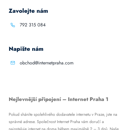
Zavolejte nám
792 315 084
Napište nám
obchod@internetpraha.com
Nejlevnější připojení – Internet Praha 1
Pokud sháníte spolehlivého dodavatele internetu v Praze, jste na
správné adrese. Společnost Internet Praha vám doručí a
nainstaluje internet na doma během maximálně 2 – 3 dnů. Naše