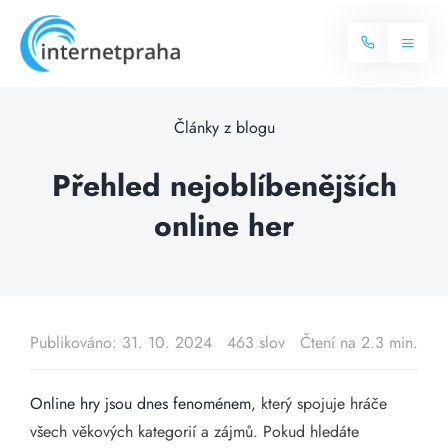
Skip
to
Toggl
content
Naviga
Domů
Články z blogu
Internet
Přehled nejoblíbenějších
online her
Balíčky internetu
Televize
Více o internetu
Dostupnost
Často hledané dotazy
Publikováno: 31. 10. 2024
463 slov
Čtení na 2.3 min.
Blog
Online hry jsou dnes fenoménem
, který spojuje hráče
Kontakt
všech věkových kategorií a zájmů. Pokud hledáte