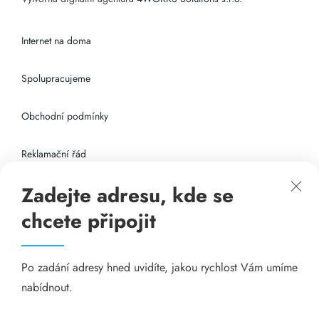
Internet na doma
Spolupracujeme
Obchodní podmínky
Reklamační řád
Zadejte adresu, kde se
Připojení k internetu
chcete připojit
Odkazy
Po zadání adresy hned uvidíte, jakou rychlost Vám umíme
Katalog A-seznam.cz
nabídnout.
Matrace - Purtex.sk