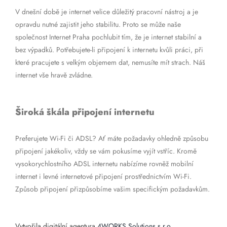
V dnešní době je internet velice důležitý pracovní nástroj a je
opravdu nutné zajistit jeho stabilitu. Proto se může naše
společnost Internet Praha pochlubit tím, že je internet stabilní a
bez výpadků. Potřebujete-li připojení k internetu kvůli práci, při
které pracujete s velkým objemem dat, nemusíte mít strach. Náš
internet vše hravě zvládne.
Široká škála připojení internetu
Preferujete Wi-Fi či ADSL? Ať máte požadavky ohledně způsobu
připojení jakékoliv, vždy se vám pokusíme vyjít vstříc. Kromě
vysokorychlostního ADSL internetu nabízíme rovněž mobilní
internet i levné internetové připojení prostřednictvím Wi-Fi.
Způsob připojení přizpůsobíme vašim specifickým požadavkům.
Vytvořila digitální agentura
4WORKS Solutions s.r.o.