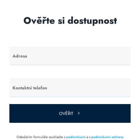
Ověřte si dostupnost
Adresa
Ponechte
toto pole
prázdné.
Kontaktní telefon
Ponechte
toto pole
prázdné.
OVĚŘIT
Odesláním formuláře souhlasíte s
podmínkami
a s
podmínkami ochrany