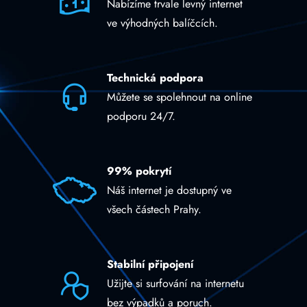
Nabízíme trvale levný internet
ve výhodných balíčcích.
Technická podpora
Můžete se spolehnout na online
podporu 24/7.
99% pokrytí
Náš internet je dostupný ve
všech částech Prahy.
Stabilní připojení
Užijte si surfování na internetu
bez výpadků a poruch.