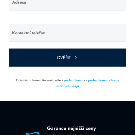
Adresa
Ponechte
toto pole
prázdné.
Kontaktní telefon
Ponechte
toto pole
prázdné.
OVĚŘIT
Odesláním formuláře souhlasíte s
podmínkami
a s
podmínkami ochrany
osobních údajů
Garance nejnižší ceny