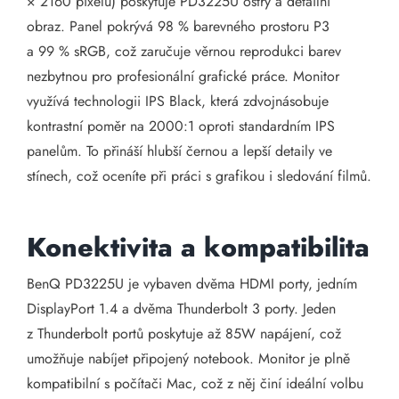
× 2160 pixelů) poskytuje PD3225U ostrý a detailní
obraz. Panel pokrývá 98 % barevného prostoru P3
a 99 % sRGB, což zaručuje věrnou reprodukci barev
nezbytnou pro profesionální grafické práce. Monitor
využívá technologii IPS Black, která zdvojnásobuje
kontrastní poměr na 2000:1 oproti standardním IPS
panelům. To přináší hlubší černou a lepší detaily ve
stínech, což oceníte při práci s grafikou i sledování filmů.
Konektivita a kompatibilita
BenQ PD3225U je vybaven dvěma HDMI porty, jedním
DisplayPort 1.4 a dvěma Thunderbolt 3 porty. Jeden
z Thunderbolt portů poskytuje až 85W napájení, což
umožňuje nabíjet připojený notebook. Monitor je plně
kompatibilní s počítači Mac, což z něj činí ideální volbu