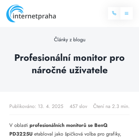
Skip
to
Toggl
content
Naviga
Domů
Články z blogu
Internet
Profesionální monitor pro
náročné uživatele
Balíčky internetu
Televize
Více o internetu
Dostupnost
Často hledané dotazy
Publikováno: 13. 4. 2025
457 slov
Čtení na 2.3 min.
Blog
V oblasti
profesionálních monitorů se BenQ
Kontakt
PD3225U
etabloval jako špičková volba pro grafiky,