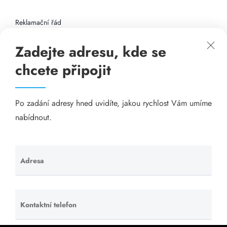
Reklamační řád
Zadejte adresu, kde se
Připojení k internetu
chcete připojit
Odkazy
Po zadání adresy hned uvidíte, jakou rychlost Vám umíme
Katalog A-seznam.cz
nabídnout.
Matrace - Purtex.sk
Visací zámky - TOKOZ
Adresa
Ponechte
toto pole
Poskytnutí sídla společnosti - YOURFIRM.CZ
prázdné.
Kontaktní telefon
Ponechte
Našim cílem je spokojený zákazník, který má stabilní
toto pole
levný a rychlý internet, na který se může spolehnout.