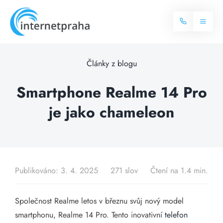
Skip
to
Toggl
content
Naviga
Domů
Články z blogu
Internet
Smartphone Realme 14 Pro
je jako chameleon
Balíčky internetu
Televize
Více o internetu
Dostupnost
Často hledané dotazy
Publikováno: 3. 4. 2025
271 slov
Čtení na 1.4 min.
Blog
Společnost Realme letos v březnu svůj nový model
Kontakt
smartphonu, Realme 14 Pro. Tento inovativní
telefon