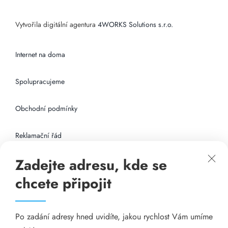
Vytvořila digitální agentura
4WORKS Solutions s.r.o.
Internet na doma
Spolupracujeme
Obchodní podmínky
Reklamační řád
Zadejte adresu, kde se
Připojení k internetu
chcete připojit
Odkazy
Po zadání adresy hned uvidíte, jakou rychlost Vám umíme
Katalog A-seznam.cz