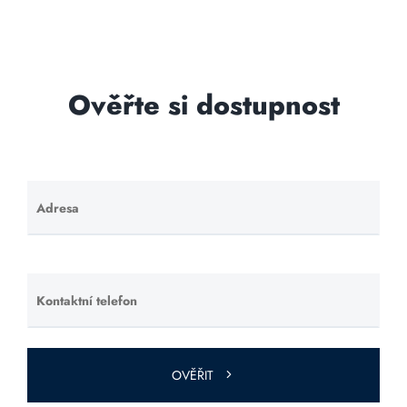
Ověřte si dostupnost
Adresa
Ponechte
toto pole
prázdné.
Kontaktní telefon
Ponechte
toto pole
prázdné.
OVĚŘIT