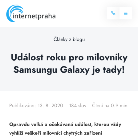
Skip
to
Toggl
content
Naviga
Domů
Články z blogu
Internet
Událost roku pro milovníky
Samsungu Galaxy je tady!
Balíčky internetu
Televize
Více o internetu
Dostupnost
Často hledané dotazy
Publikováno: 13. 8. 2020
184 slov
Čtení na 0.9 min.
Blog
Opravdu velká a očekávaná událost, kterou vždy
Kontakt
vyhlíží veškeří milovníci chytrých zařízení