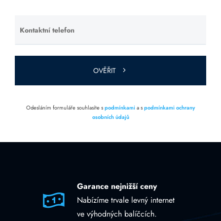
prázdné.
Kontaktní telefon
Ponechte
toto pole
prázdné.
OVĚŘIT
Odesláním formuláře souhlasíte s
podmínkami
a s
podmínkami ochrany
osobních údajů
Garance nejnižší ceny
Nabízíme trvale levný internet
ve výhodných balíčcích.