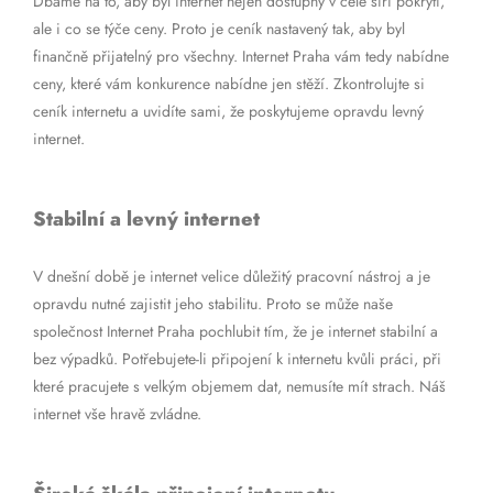
Dbáme na to, aby byl internet nejen dostupný v celé šíři pokrytí,
ale i co se týče ceny. Proto je ceník nastavený tak, aby byl
finančně přijatelný pro všechny. Internet Praha vám tedy nabídne
ceny, které vám konkurence nabídne jen stěží. Zkontrolujte si
ceník internetu a uvidíte sami, že poskytujeme opravdu levný
internet.
Stabilní a levný internet
V dnešní době je internet velice důležitý pracovní nástroj a je
opravdu nutné zajistit jeho stabilitu. Proto se může naše
společnost Internet Praha pochlubit tím, že je internet stabilní a
bez výpadků. Potřebujete-li připojení k internetu kvůli práci, při
které pracujete s velkým objemem dat, nemusíte mít strach. Náš
internet vše hravě zvládne.