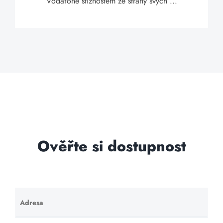
Vodafone stížnostem ze strany svých ...
Ověřte si dostupnost
Adresa
Ponechte
toto pole