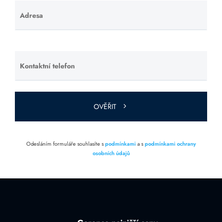
Adresa
Ponechte
toto pole
prázdné.
Kontaktní telefon
Ponechte
toto pole
prázdné.
OVĚŘIT
Odesláním formuláře souhlasíte s
podmínkami
a s
podmínkami ochrany
osobních údajů