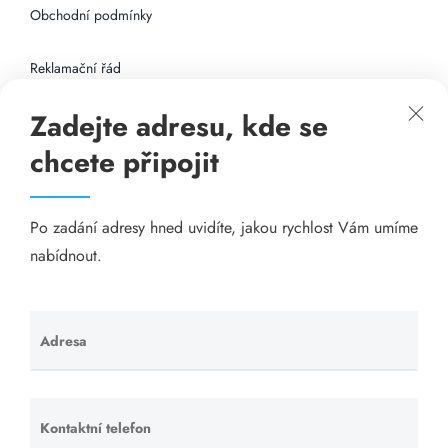
Obchodní podmínky
Reklamační řád
Zadejte adresu, kde se
Připojení k internetu
chcete připojit
Odkazy
Po zadání adresy hned uvidíte, jakou rychlost Vám umíme
Katalog A-seznam.cz
nabídnout.
Matrace - Purtex.sk
Visací zámky - TOKOZ
Adresa
Ponechte
toto pole
Poskytnutí sídla společnosti - YOURFIRM.CZ
prázdné.
Kontaktní telefon
Ponechte
Našim cílem je spokojený zákazník, který má stabilní