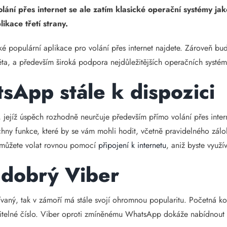
ání přes internet se ale zatím klasické operační systémy ja
ikace třetí strany.
ké populární aplikace pro volání přes internet najdete. Zároveň bu
ta, a především široká podpora nejdůležitějších operačních syst
sApp stále k dispozici
ejíž úspěch rozhodně neurčuje především přímo volání přes interne
chny funkce, které by se vám mohli hodit, včetně pravidelného zálo
ž můžete volat rovnou pomocí
připojení k internetu
, aniž byste využí
e dobrý Viber
vaný, tak v zámoří má stále svojí ohromnou popularitu. Početná kom
věřitelné číslo. Viber oproti zmíněnému WhatsApp dokáže nabídnou