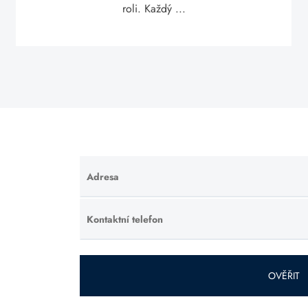
roli. Každý ...
Adresa
Ponechte
toto pole
prázdné.
Kontaktní telefon
Ponechte
toto pole
prázdné.
OVĚŘIT