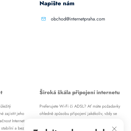
Napište nám
obchod@internetpraha.com
t
Široká škála připojení internetu
ůležitý
Preferujete Wi-Fi či ADSL? Ať máte požadavky
é zajistit jeho
ohledně způsobu připojení jakékoliv, vždy se
ečnost Internet
vám pokusíme vyjít vstříc. Kromě
 stabilní a bez
vysokorychlostního ADSL internetu nabízíme