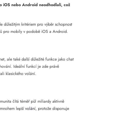
ko iOS nebo Android neodhodlali, což
de důležitým kritériem pro výběr schopnost
émů pro mobily v podobě iOS a Android.
t, ale také další důležité funkce jako chat
hování. Ideální funkcí je zde právě
vali klasického volání.
unita čítá téměř půl miliardy aktivně
t mnohem lepší
volání
, protože disponuje