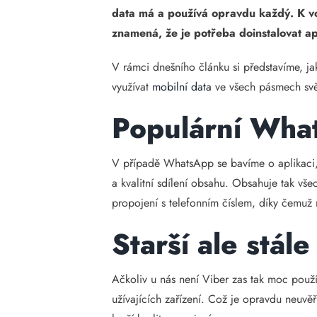
data má a používá opravdu každý. K vol
znamená, že je potřeba doinstalovat apl
V rámci dnešního článku si představíme, ja
využívat
mobilní data
ve všech pásmech svě
Populární What
V případě WhatsApp se bavíme o aplikaci, j
a kvalitní sdílení obsahu. Obsahuje tak vše
propojení s telefonním číslem, díky čemu
Starší ale stál
Ačkoliv u nás není Viber zas tak moc použí
užívajících zařízení. Což je opravdu neu