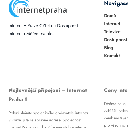
Navigac
Domů
Internet
Internet v Praze
CZIN.eu
Dostupnost
Televize
internetu
Měření rychlosti
Dostupnost
Blog
Kontakt
Nejlevnější připojení – Internet
Ceny inte
Praha 1
Dbáme na to, a
celé šíři pokry
Pokud sháníte spolehlivého dodavatele internetu
ceník nastaven
v Praze, jste na správné adrese. Společnost
pro všechny. 
Internet Praha vám doručí a nainstaluje internet