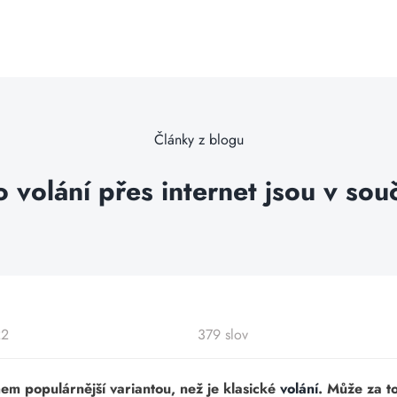
Články z blogu
o volání přes internet jsou v sou
22
379 slov
hem populárnější variantou, než je klasické
volání
. Může za t