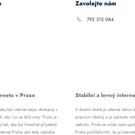
e
Zavolejte nám
792 315 084
rnetu v Praze
Stabilní a levný interne
by byl internet nejen dostupný v
V dnešní době je internet velice d
tí, ale i co se týče ceny. Proto je
pracovní nástroj a je opravdu nutn
ý tak, aby byl finančně přijatelný
stabilitu. Proto se může naše spol
Internet Praha vám tedy nabídne
Praha pochlubit tím, že je internet