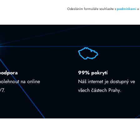
Odesláním formuláře souhlasíte s
podmínkami
a
podpora
99% pokrytí
polehnout na online
Náš internet je dostupný ve
/7.
všech částech Prahy.