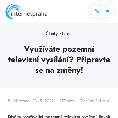
Skip
to
Toggl
content
Naviga
Domů
Články z blogu
Internet
Využíváte pozemní
televizní vysílání? Připravte
Balíčky internetu
Televize
se na změny!
Více o internetu
Dostupnost
Často hledané dotazy
Blog
Publikováno: 23. 5. 2019
277 slov
Čtení na 1.4 min.
Kontakt
Diváky využívající pozemní televizní vysílání čekají