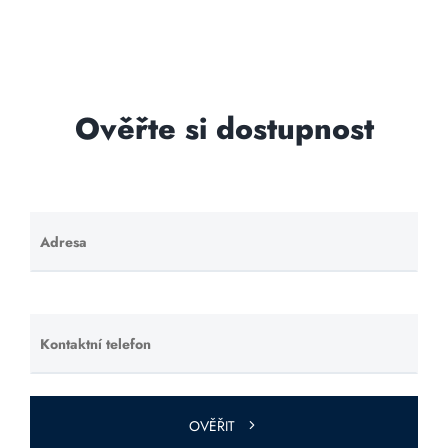
Ověřte si dostupnost
Adresa
Ponechte
toto pole
prázdné.
Kontaktní telefon
Ponechte
toto pole
prázdné.
OVĚŘIT