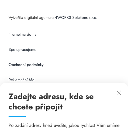
Vytvořila digitální agentura
4WORKS Solutions s.r.o.
Internet na doma
Spolupracujeme
Obchodní podmínky
Reklamační řád
Zadejte adresu, kde se
Připojení k internetu
chcete připojit
Odkazy
Po zadání adresy hned uvidíte, jakou rychlost Vám umíme
Katalog A-seznam.cz